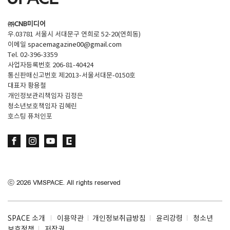
㈜CNB미디어
우.03781 서울시 서대문구 연희로 52-20(연희동)
이메일
spacemagazine00@gmail.com
Tel. 02-396-3359
사업자등록번호 206-81-40424
통신판매신고번호 제2013-서울서대문-0150호
대표자 황용철
개인정보관리책임자 김정은
청소년보호책임자 김혜린
호스팅 퓨처인포
ⓒ
2026
VMSPACE. All rights reserved
SPACE 소개
이용약관
개인정보취급방침
윤리강령
청소년
보호정책
저작권