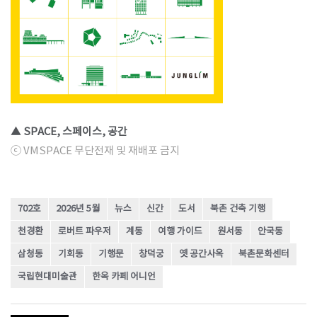
▲ SPACE, 스페이스, 공간
ⓒ VMSPACE 무단전재 및 재배포 금지
702호
2026년 5월
뉴스
신간
도서
북촌 건축 기행
천경환
로버트 파우저
계동
여행 가이드
원서동
안국동
삼청동
기회동
기행문
창덕궁
옛 공간사옥
북촌문화센터
국립현대미술관
한옥 카페 어니언