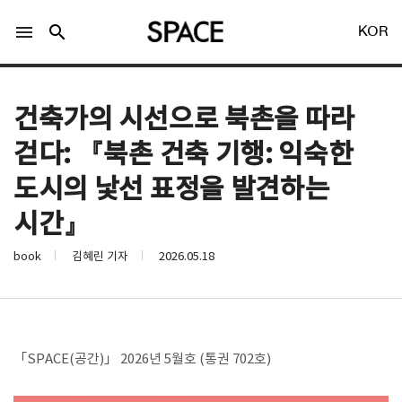
menu
search
KOR
건축가의 시선으로 북촌을 따라
걷다: 『북촌 건축 기행: 익숙한
도시의 낯선 표정을 발견하는
LOGIN
회원가입
시간』
book
김혜린 기자
2026.05.18
Facebook 로그인
Twitter 로그인
「SPACE(공간)」 2026년 5월호 (통권 702호)
Naver 로그인