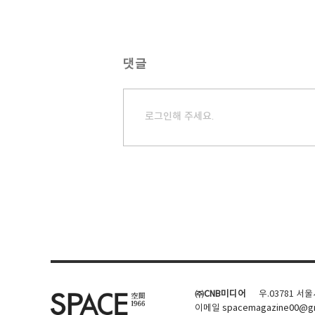
댓글
로그인해 주세요.
㈜CNB미디어
우.03781 서
이메일
spacemagazine00@gm