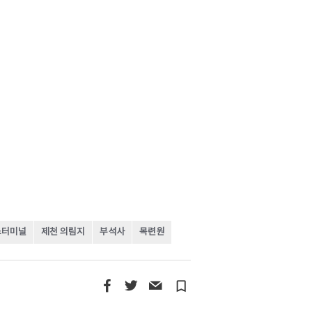
스터미널
제천 의림지
부석사
목련원
turned_in_not