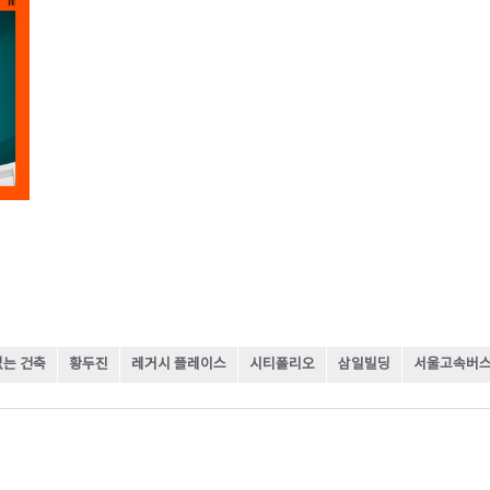
없는 건축
황두진
레거시 플레이스
시티폴리오
삼일빌딩
서울고속버