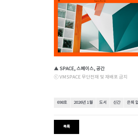
▲ SPACE, 스페이스, 공간
ⓒ VMSPACE 무단전재 및 재배포 금지
698호
2026년 1월
도서
신간
은퇴 
목록