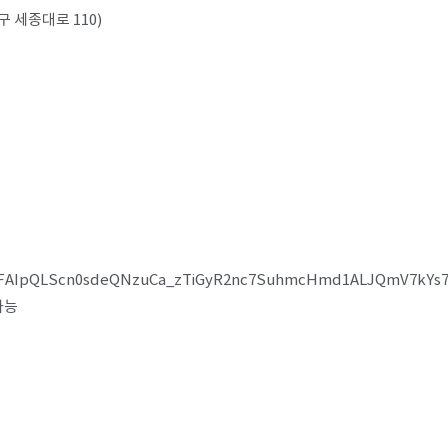
 세종대로 110)
e/1FAIpQLScn0sdeQNzuCa_zTiGyR2nc7SuhmcHmd1ALJQmV7kYs7
능​