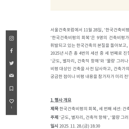
서울건축포럼에서 11월 28일, '한국건축비평
'한국건축비평의 회복'은 9명의 건축비평가
휘발되고 있는 한국건축의 본질을 돌아보고, 
2025년 시즌 총 4번의 세션 중 세 번째로
'군도, 별자리, 건축적 항해'와 '물량 그
비평 대상인 건축을 사전 답사하고, 건축가의
궁금한 점이나 비평 내용을 참가자가 미리 전
bookmark_border
1. 행사 개요
favorite_border
1
제목
한국건축비평의 회복, 세 번째 세션: 건
주제
'군도, 별자리, 건축적 항해', '물량 그
일시
2025. 11. 28.(금) 18:30