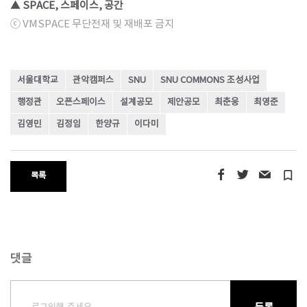
▲ SPACE, 스페이스, 공간
ⓒ VMSPACE 무단전재 및 재배포 금지
서울대학교
관악캠퍼스
SNU
SNU COMMONS 조성사업
행정관
오픈스페이스
설계공모
제안공모
최춘웅
최영준
김영민
김정임
한양규
이다미
turned_in_not
목록
댓글