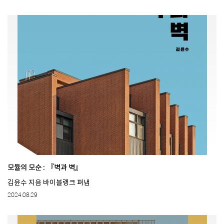
모듈의 모순 : 『벽과 벽』
김윤수 지음 바이블랭크 펴냄
2024.08.29