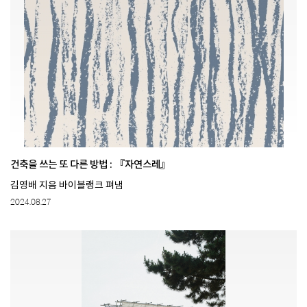
건축을 쓰는 또 다른 방법 : 『자연스레』
김영배 지음 바이블랭크 펴냄
2024.08.27