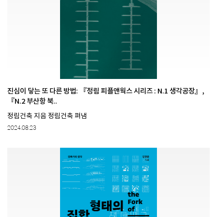
진심이 닿는 또 다른 방법: 『정림 피플앤웍스 시리즈 : N.1 생각공장』,
『N.2 부산항 북..
정림건축 지음 정림건축 펴냄
2024.08.23