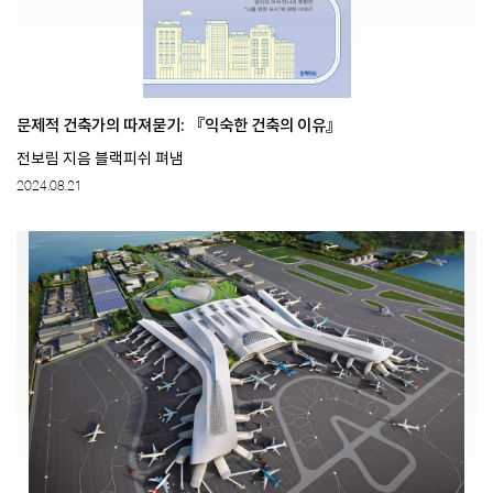
문제적 건축가의 따져묻기: 『익숙한 건축의 이유』
전보림 지음 블랙피쉬 펴냄
2024.08.21