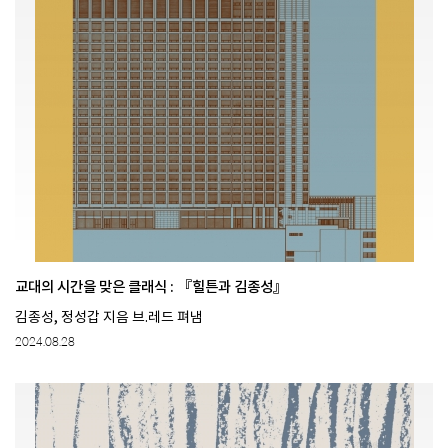
교대의 시간을 맞은 클래식 : 『힐튼과 김종성』
김종성, 정성갑 지음 브.레드 펴냄
2024.08.28