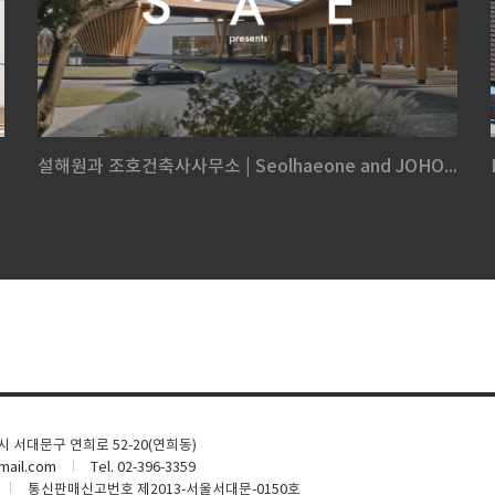
설해원과 조호건축사사무소 | Seolhaeone and JOHO...
울시 서대문구 연희로 52-20(연희동)
ail.com
Tel. 02-396-3359
통신판매신고번호 제2013-서울서대문-0150호