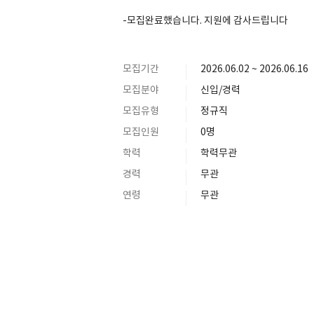
-모집완료했습니다. 지원에 감사드립니다
모집기간
2026.06.02 ~ 2026.06.16
SPACE 소개
모집분야
신입/경력
공지사항
모집유형
정규직
기사문의
모집인원
0명
광고문의
학력
학력무관
Contact
경력
무관
연령
무관