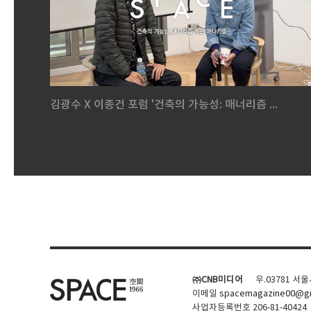
김광수 X 이종건 포럼 '건축의 가능성: 매너리즘 ...
㈜CNB미디어
우.03781 서
이메일
spacemagazine00@gm
사업자등록번호 206-81-40424