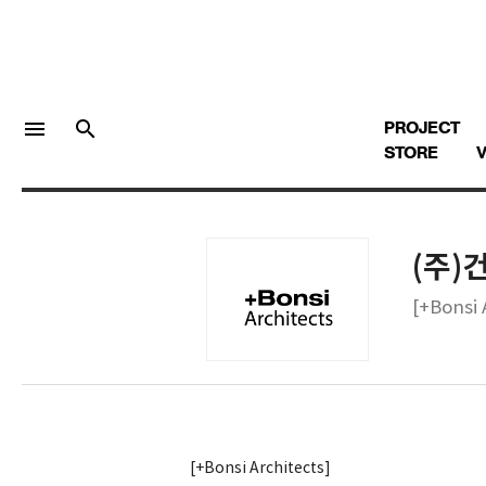
menu
search
PROJECT
STORE
V
(주)
LOGIN
회원가입
[+Bonsi
Facebook 로그인
Twitter 로그인
[+Bonsi Architects]
Naver 로그인