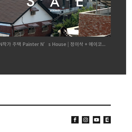
N작가 주택 Painter N’s House | 정이삭 + 에이코...