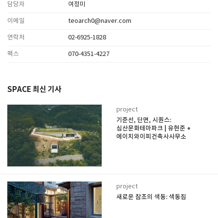
담당자
여정미
이메일
teoarch0@naver.com
연락처
02-6925-1828
팩스
070-4351-4227
SPACE 최신 기사
project
기준선, 단면, 시퀀스:
심산문화테마파크 | 유현준 +
에이치와이피건축사사무소
project
새로운 참조의 색동: 색동집