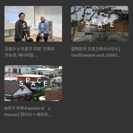
김광수 X 이종건 포럼 '건축의
설해원과 조호건축사사무소 |
가능성: 매너리즘 ...
Seolhaeone and JOHO...
N작가 주택 Painter N’s
House | 정이삭 + 에이코...