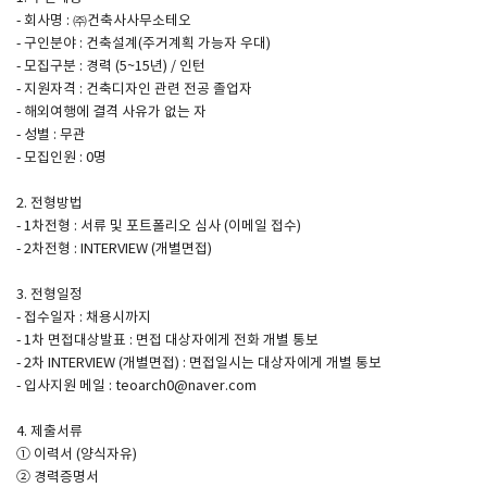
- 회사명 : ㈜건축사사무소테오
- 구인분야 : 건축설계(주거계획 가능자 우대)
SPACE 소개
- 모집구분 : 경력 (5~15년) / 인턴
- 지원자격 : 건축디자인 관련 전공 졸업자
공지사항
- 해외여행에 결격 사유가 없는 자
기사문의
- 성별 : 무관
- 모집인원 : 0명
광고문의
Contact
2. 전형방법
- 1차전형 : 서류 및 포트폴리오 심사 (이메일 접수)
- 2차전형 : INTERVIEW (개별면접)
3. 전형일정
- 접수일자 : 채용시까지
- 1차 면접대상발표 : 면접 대상자에게 전화 개별 통보
- 2차 INTERVIEW (개별면접) : 면접일시는 대상자에게 개별 통보
- 입사지원 메일 : teoarch0@naver.com
4. 제출서류
① 이력서 (양식자유)
② 경력증명서