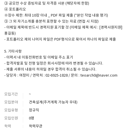
③ 공모전 수상 증빙자료 및 자격증 사본 (해당자에 한함)
④ 포트폴리오
※장수 제한: 최대 10장 이내 _ PDF 파일 제출 (*본인 작업 내용 명기)
⑤ 그 외 자기소개를 충분히 표현할 수 있는 자료 (면접 시 지참)
- 이메일 제목에 반드시 경력지원 표기할 것 (이메일 제목 예시 : [경력사원지원]
홍길동)
- 포트폴리오 제외 나머지 파일은 PDF형식으로 묶어서 하나의 파일로 제출
5. 기타사항
- 이력서 내 이동전화번호 및 이메일 주소 표기
- 합격자발표 및 전형 일정은 회사사정에 따라 변경될 수 있습니다.
- 제출 서류의 내용이 허위일 경우 합격이 취소될 수 있습니다.
- 담당자 : 여정미 / 연락처 : 02-6925-1828 / 문의 : teoarch0@naver.com
모집기간
~
모집분야
건축설계(주거계획 가능자 우대)
모집유형
정규직
모집인원
0명
학력
학력무관