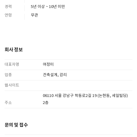
경력
5년 이상 ~ 10년 미만
연령
무관
회사 정보
대표자명
여정미
업종
건축설계, 감리
웹사이트
06110 서울 강남구 학동로2길 19 (논현동, 세일빌딩)
주소
2층
문의 및 접수