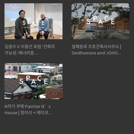
김광수 X 이종건 포럼 '건축의
설해원과 조호건축사사무소 |
가능성: 매너리즘 ...
Seolhaeone and JOHO...
N작가 주택 Painter N’s
House | 정이삭 + 에이코...