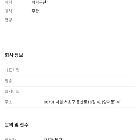
학력
학력무관
경력
무관
SPACE 소개
연령
공지사항
기사문의
광고문의
Contact
회사 정보
대표자명
업종
웹사이트
주소
06791 서울 서초구 동산로16길 41 (양재동) 4F
문의 및 접수