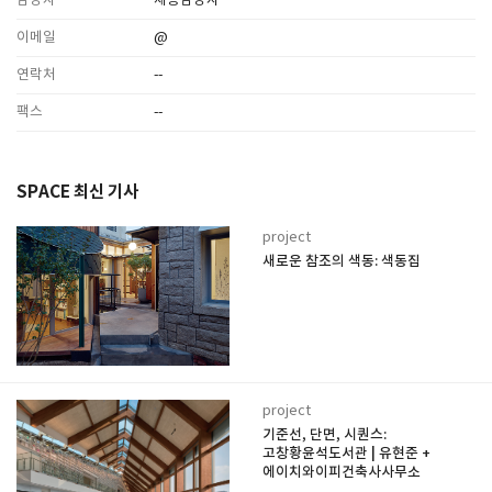
담당자
채용담당자
이메일
@
연락처
--
팩스
--
SPACE 최신 기사
project
새로운 참조의 색동: 색동집
project
기준선, 단면, 시퀀스:
고창황윤석도서관 | 유현준 +
에이치와이피건축사사무소