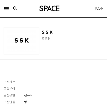
menu
search
KOR
S S K
S S K
LOGIN
회원가입
Facebook 로그인
모집기간
~
Twitter 로그인
모집분야
모집유형
정규직
Naver 로그인
모집인원
명