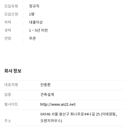
모집유형
정규직
모집인원
1명
학력
대졸이상
경력
1 ~ 5년 미만
연령
무관
회사 정보
대표자명
안종환
업종
건축설계
웹사이트
http://www.an21.net
04346 서울 용산구 회나무로44나길 25 (이태원동,
주소
오렌지하우스)