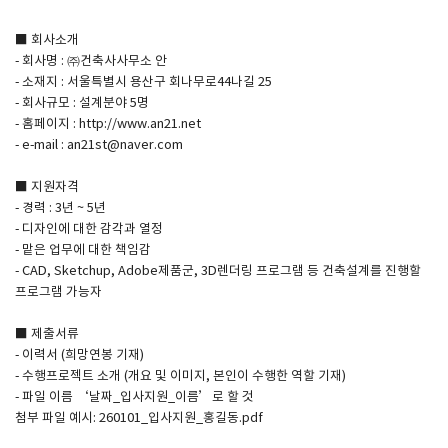
■ 회사소개
SPACE 소개
- 회사명 : ㈜건축사사무소 안
- 소재지 : 서울특별시 용산구 회나무로44나길 25
공지사항
- 회사규모 : 설계분야 5명
기사문의
- 홈페이지 : http://www.an21.net
- e-mail : an21st@naver.com
광고문의
Contact
■ 지원자격
- 경력 : 3년 ~ 5년
- 디자인에 대한 감각과 열정
- 맡은 업무에 대한 책임감
- CAD, Sketchup, Adobe제품군, 3D렌더링 프로그램 등 건축설계를 진행할
프로그램 가능자
■ 제출서류
- 이력서 (희망연봉 기재)
- 수행프로젝트 소개 (개요 및 이미지, 본인이 수행한 역할 기재)
- 파일 이름 ‘날짜_입사지원_이름’로 할 것
첨부 파일 예시: 260101_입사지원_홍길동.pdf