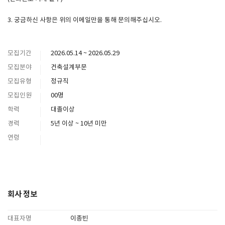
3. 궁금하신 사항은 위의 이메일만을 통해 문의해주십시오.
SPACE 소개
공지사항
모집기간
2026.05.14 ~ 2026.05.29
기사문의
모집분야
건축설계부문
광고문의
모집유형
정규직
Contact
모집인원
00명
학력
대졸이상
경력
5년 이상 ~ 10년 미만
연령
회사 정보
대표자명
이종빈