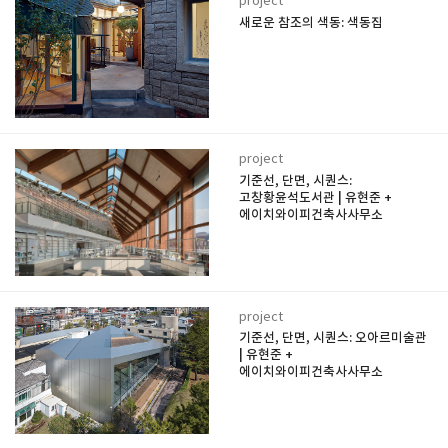
project
새로운 참조의 색동: 색동집
project
기준선, 단면, 시퀀스:
고창황윤석도서관 | 유현준 +
에이치와이피건축사사무소
project
기준선, 단면, 시퀀스: 오아르미술관
| 유현준 +
에이치와이피건축사사무소