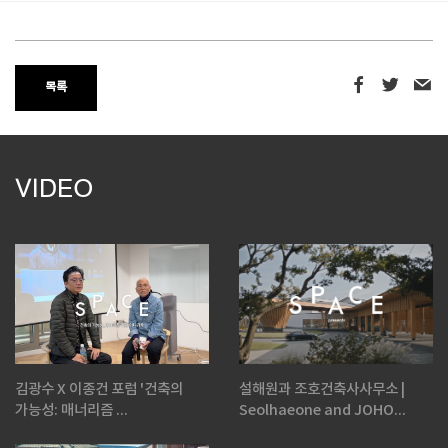
목록
VIDEO
김광수 X 이종건 포럼 '건축의
설해원과 조호건축사사무소 |
가능성: 매너리즘 ...
Seolhaeone and JOHO...