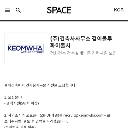
menu
search
KOR
(주)건축사사무소 검이불루
화이불치
검화건축 건축설계부문 경력사원 모집
LOGIN
회원가입
Facebook 로그인
검화건축에서 건축설계부문 직원을 모집합니다.
1. 모집분야
Twitter 로그인
- 경력사원(5년차 이상)
2. 자기소개와 포트폴리오(PDF파일)를 recruit@keomwha.com으로
Naver 로그인
보내주시면, 검토 후 연락을 드리겠습니다.
(전화번호 기재 필수)