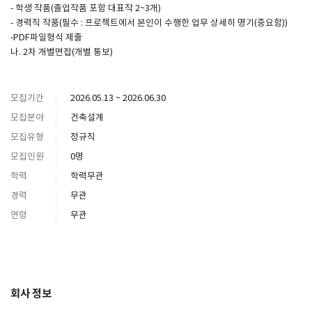
- 학생 작품(졸업작품 포함 대표작 2~3개)
- 경력직 작품(필수 : 프로젝트에서 본인이 수행한 업무 상세히 명기(중요함))
-PDF파일형식 제출
나. 2차 개별면접(개별 통보)
모집기간
2026.05.13 ~ 2026.06.30
모집분야
건축설계
모집유형
정규직
모집인원
0명
학력
학력무관
경력
무관
연령
무관
회사 정보