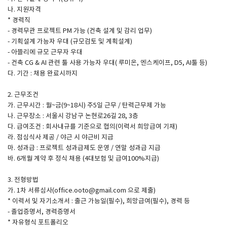
나. 지원자격
* 경력직
SPACE 소개
- 경력무관 프로젝트 PM 가능 (건축 설계 및 감리 업무)
- 기획설계 가능자 우대 (규모검토 및 계획설계)
공지사항
- 아뜰리에 규모 근무자 우대
기사문의
- 건축 CG & AI 관련 툴 사용 가능자 우대( 루미온, 엔스케이프, D5, AI툴 등)
다. 기간 : 채용 완료시까지
광고문의
Contact
2. 근무조건
가. 근무시간 : 월~금(9~18시) 주5일 근무 / 탄력근무제 가능
나. 근무장소 : 서울시 강남구 논현로26길 28, 3층
다. 급여조건 : 회사내규를 기준으로 협의(이력서 희망급여 기재)
라. 점심식사 제공 / 야근 시 야근비 지급
마. 성과급 : 프로젝트 성과급제도 운영 / 연말 성과급 지급
바. 6개월 계약 후 정식 채용 (4대보험 및 급여100%지급)
3. 전형방법
가. 1차 서류심사(office.ooto@gmail.com 으로 제출)
* 이력서 및 자기소개서 : 출근 가능일(필수), 희망급여(필수), 경력 등
- 졸업증명서, 경력증명서
* 자유형식 포트폴리오