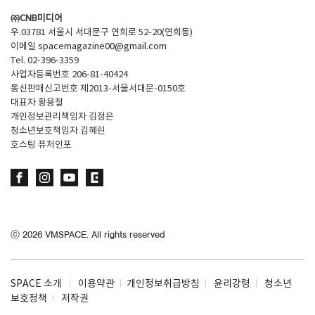
㈜CNB미디어
우.03781 서울시 서대문구 연희로 52-20(연희동)
이메일
spacemagazine00@gmail.com
Tel. 02-396-3359
사업자등록번호 206-81-40424
통신판매신고번호 제2013-서울서대문-0150호
대표자 황용철
개인정보관리책임자 김정은
청소년보호책임자 김혜린
호스팅 퓨처인포
ⓒ
2026
VMSPACE. All rights reserved
SPACE 소개
이용약관
개인정보취급방침
윤리강령
청소년
보호정책
저작권