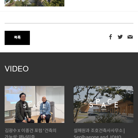
목록
VIDEO
김광수 X 이종건 포럼 '건축의
설해원과 조호건축사사무소 |
가능성: 매너리즘 ...
Seolhaeone and JOHO...