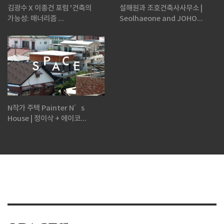
김광수 X 이종건 포럼 '건축의
설해원과 조호건축사사무소 |
가능성: 매너리즘 ...
Seolhaeone and JOHO...
N작가 주택 Painter N’s
House | 정이삭 + 에이코...