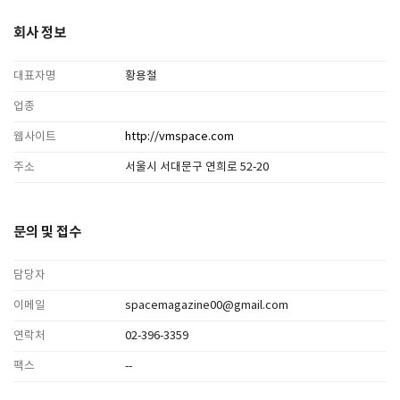
회사 정보
대표자명
황용철
업종
웹사이트
http://vmspace.com
주소
서울시 서대문구 연희로 52-20
문의 및 접수
담당자
이메일
spacemagazine00@gmail.com
연락처
02-396-3359
팩스
--