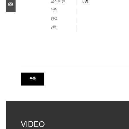
모집인원
0명
학력
경력
연령
목록
VIDEO