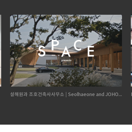
설해원과 조호건축사사무소 | Seolhaeone and JOHO...