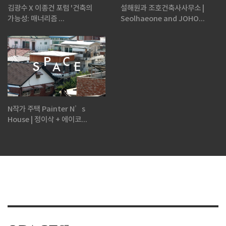
김광수 X 이종건 포럼 '건축의
설해원과 조호건축사사무소 |
가능성: 매너리즘 ...
Seolhaeone and JOHO...
N작가 주택 Painter N’s
House | 정이삭 + 에이코...