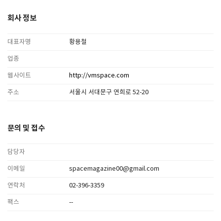
회사 정보
대표자명
황용철
업종
웹사이트
http://vmspace.com
주소
서울시 서대문구 연희로 52-20
문의 및 접수
담당자
이메일
spacemagazine00@gmail.com
연락처
02-396-3359
팩스
--