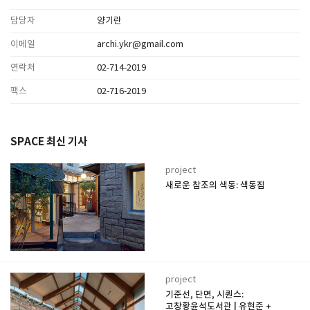
담당자
양기란
이메일
archi.ykr@gmail.com
연락처
02-714-2019
팩스
02-716-2019
SPACE 최신 기사
project
새로운 참조의 색동: 색동집
project
기준선, 단면, 시퀀스:
고창황윤석도서관 | 유현준 +