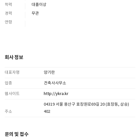
학력
대졸이상
경력
무관
연령
회사 정보
대표자명
양기란
업종
건축사사무소
웹사이트
http://ykra.kr
04319 서울 용산구 효창원로69길 20 (효창동, 삼승)
주소
402
문의 및 접수