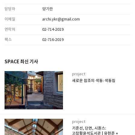
담당자
양기란
이메일
archi.ykr@gmail.com
연락처
02-714-2019
팩스
02-716-2019
SPACE 최신 기사
project
새로운 참조의 색동: 색동집
project
기준선, 단면, 시퀀스:
고창황윤석도서관 | 유현준 +