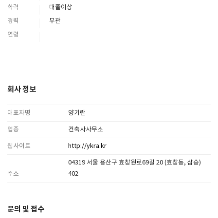
학력
대졸이상
경력
무관
연령
회사 정보
대표자명
양기란
업종
건축사사무소
웹사이트
http://ykra.kr
04319 서울 용산구 효창원로69길 20 (효창동, 삼승)
주소
402
문의 및 접수