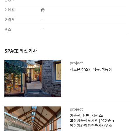
담당자
이메일
@
연락처
--
팩스
--
SPACE 최신 기사
project
새로운 참조의 색동: 색동집
project
기준선, 단면, 시퀀스:
고창황윤석도서관 | 유현준 +
에이치와이피건축사사무소