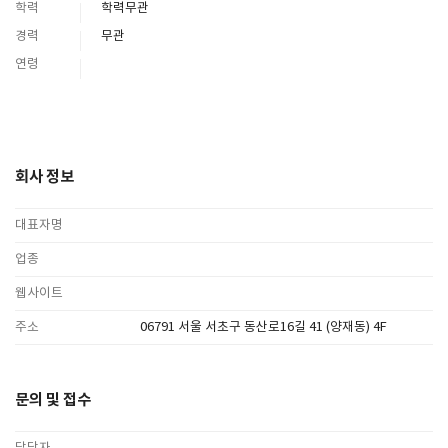
학력
학력무관
경력
무관
SPACE 소개
연령
공지사항
기사문의
광고문의
Contact
회사 정보
대표자명
업종
웹사이트
주소
06791 서울 서초구 동산로16길 41 (양재동) 4F
문의 및 접수