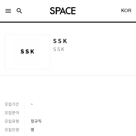
menu
search
KOR
S S K
S S K
LOGIN
회원가입
Facebook 로그인
모집기간
~
Twitter 로그인
모집분야
모집유형
정규직
Naver 로그인
모집인원
명