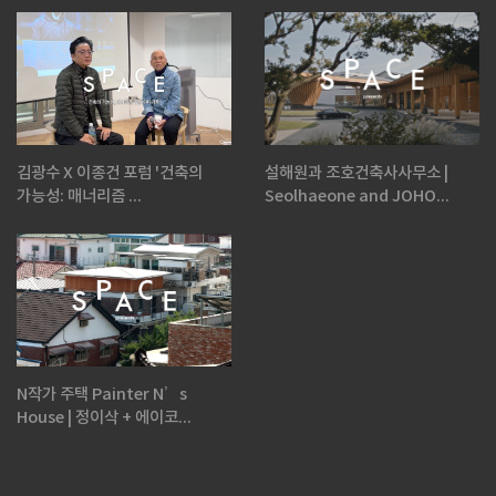
김광수 X 이종건 포럼 '건축의
설해원과 조호건축사사무소 |
가능성: 매너리즘 ...
Seolhaeone and JOHO...
N작가 주택 Painter N’s
House | 정이삭 + 에이코...