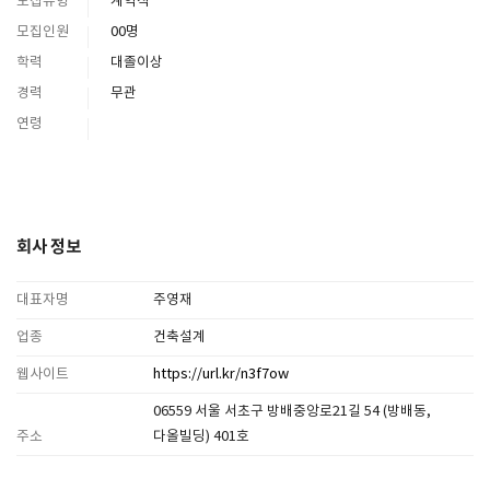
모집유형
계약직
모집인원
00명
학력
대졸이상
경력
무관
연령
회사 정보
대표자명
주영재
업종
건축설계
웹사이트
https://url.kr/n3f7ow
06559 서울 서초구 방배중앙로21길 54 (방배동,
주소
다올빌딩) 401호