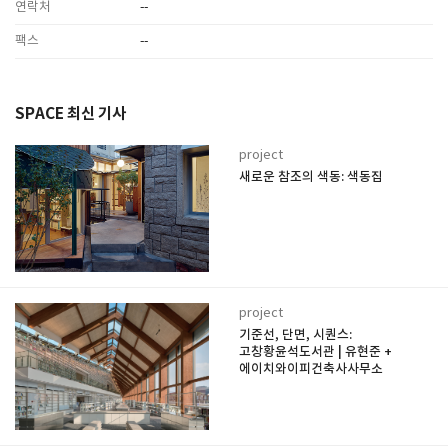
연락처
--
팩스
--
SPACE 최신 기사
project
새로운 참조의 색동: 색동집
project
기준선, 단면, 시퀀스:
고창황윤석도서관 | 유현준 +
에이치와이피건축사사무소