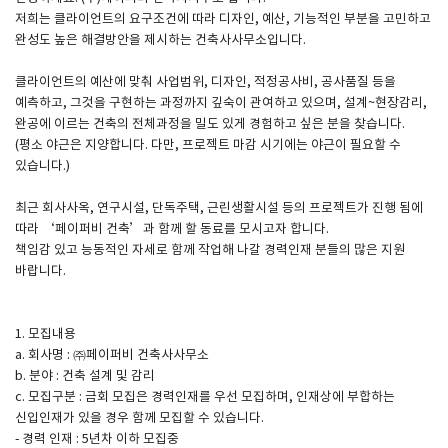
저희는 클라이언트의 요구조건에 따라 디자인, 예산, 기능적인 부분을 고민하고
완성도 높은 해결방안을 제시하는 건축사사무소입니다.
SPACE 소개
클라이언트의 예산에 맞춰 사업범위, 디자인, 적정공사비, 공사품질 등을
공지사항
예측하고, 그것을 구현하는 과정까지 깊숙이 관여하고 있으며, 설계~현장감리,
기사문의
완공에 이르는 건축의 전체과정을 밀도 있게 경험하고 싶은 분을 찾습니다.
(평소 야근은 지양합니다. 다만, 프로젝트 마감 시기에는 야근이 필요할 수
광고문의
있습니다.)
Contact
최근 회사사옥, 연구시설, 단독주택, 근린생활시설 등의 프로젝트가 진행 됨에
따라 ‘페이퍼비 건축’과 함께 할 동료를 모시고자 합니다.
책임감 있고 능동적인 자세로 함께 작업해 나갈 경력인재 분들의 많은 지원
바랍니다.
1. 모집내용
a. 회사명 : ㈜페이퍼비 건축사사무소
b. 분야 : 건축 설계 및 감리
c. 모집구분 : 금회 모집은 경력인재를 우선 모집하며, 인재상에 부합하는
신입인재가 있을 경우 함께 모집할 수 있습니다.
- 경력 인재 : 5년차 이하 모집중