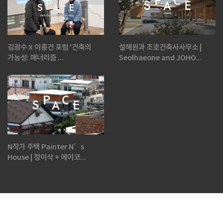
김광수 X 이종건 포럼 '건축의
설해원과 조호건축사사무소 |
가능성: 매너리즘 ...
Seolhaeone and JOHO...
N작가 주택 Painter N’s
House | 정이삭 + 에이코...