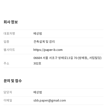
회사 정보
대표자명
배상범
업종
건축설계 및 감리
웹사이트
https://paper-b.com
06684 서울 서초구 방배로13길 70 (방배동, 서림빌딩)
주소
302호
문의 및 접수
담당자
배상범
이메일
sbb.paper@gmail.com