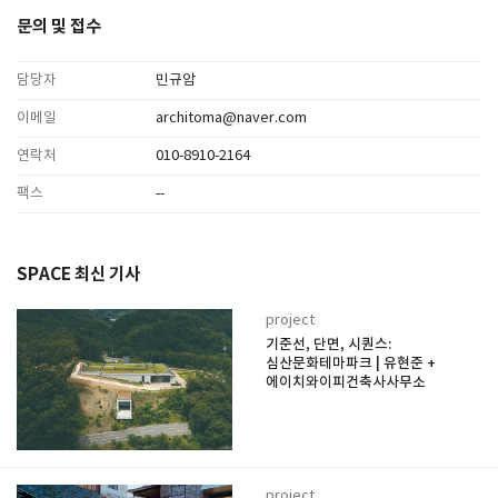
문의 및 접수
담당자
민규암
이메일
architoma@naver.com
연락처
010-8910-2164
팩스
--
SPACE 최신 기사
project
기준선, 단면, 시퀀스:
심산문화테마파크 | 유현준 +
에이치와이피건축사사무소
project