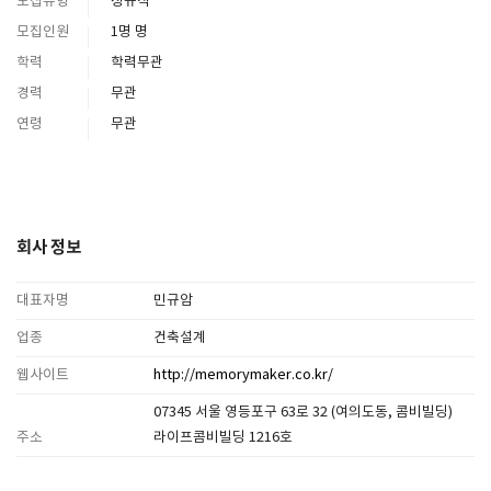
모집유형
정규직
모집인원
1명 명
학력
학력무관
경력
무관
연령
무관
회사 정보
대표자명
민규암
업종
건축설계
웹사이트
http://memorymaker.co.kr/
07345 서울 영등포구 63로 32 (여의도동, 콤비빌딩)
주소
라이프콤비빌딩 1216호