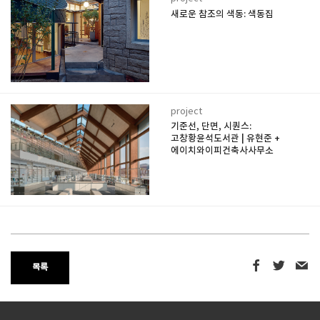
새로운 참조의 색동: 색동집
project
기준선, 단면, 시퀀스:
고창황윤석도서관 | 유현준 +
에이치와이피건축사사무소
목록