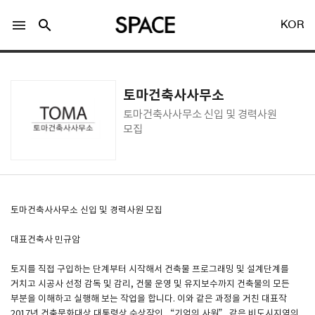
menu
search
KOR
토마건축사사무소
토마건축사사무소 신입 및 경력사원
모집
LOGIN
회원가입
Facebook 로그인
토마건축사사무소 신입 및 경력사원 모집
대표건축사 민규암
Twitter 로그인
토지를 직접 구입하는 단계부터 시작해서 건축물 프로그래밍 및 설계단계를
거치고 시공사 선정 감독 및 감리, 건물 운영 및 유지보수까지 건축물의 모든
Naver 로그인
부분을 이해하고 실행해 보는 작업을 합니다. 이와 같은 과정을 거친 대표작
2017년 건축문화대상 대통령상 수상작인 “기억의 사원” 같은 비도시지역의