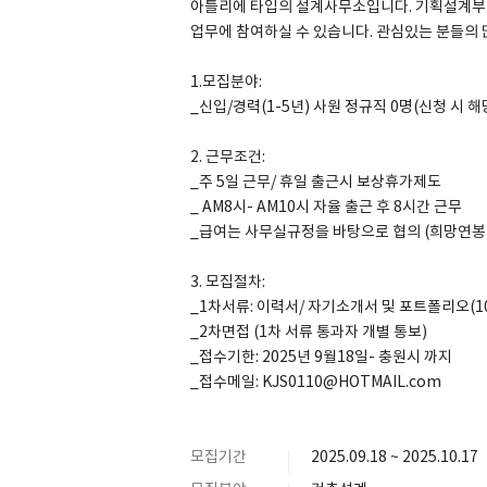
아틀리에 타입의 설계사무소입니다. 기획설계부터
업무에 참여하실 수 있습니다. 관심있는 분들의 
1.모집분야:
_신입/경력(1-5년) 사원 정규직 0명(신청 시 
SPACE 소개
공지사항
2. 근무조건:
_주 5일 근무/ 휴일 출근시 보상휴가제도
기사문의
_ AM8시- AM10시 자율 출근 후 8시간 근무
광고문의
_급여는 사무실규정을 바탕으로 협의 (희망연봉
Contact
3. 모집절차:
_1차서류: 이력서/ 자기소개서 및 포트폴리오(1
_2차면접 (1차 서류 통과자 개별 통보)
_접수기한: 2025년 9월18일- 충원시 까지
_접수메일: KJS0110@HOTMAIL.com
모집기간
2025.09.18 ~ 2025.10.17