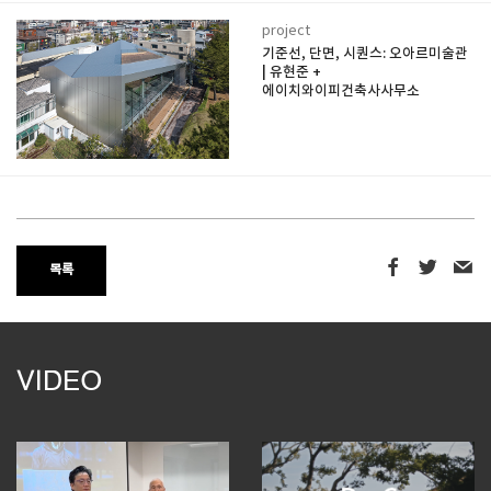
project
기준선, 단면, 시퀀스: 오아르미술관
| 유현준 +
에이치와이피건축사사무소
목록
VIDEO