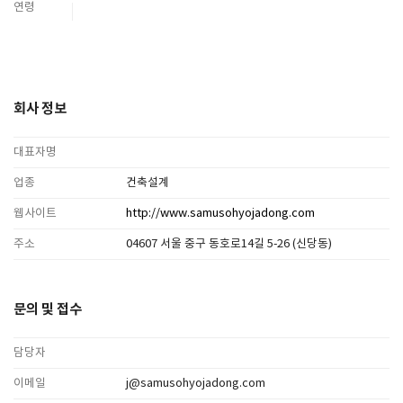
연령
회사 정보
대표자명
업종
건축설계
웹사이트
http://www.samusohyojadong.com
주소
04607 서울 중구 동호로14길 5-26 (신당동)
문의 및 접수
담당자
이메일
j@samusohyojadong.com