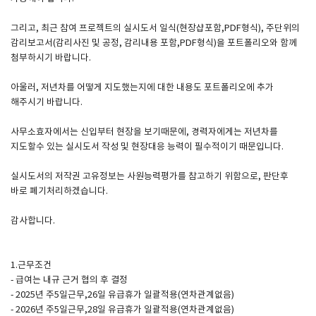
그리고, 최근 참여 프로젝트의 실시도서 일식(현장샵포함,PDF형식), 주단위의
SPACE 소개
감리보고서(감리사진 및 공정, 감리내용 포함,PDF형식)을 포트폴리오와 함께
첨부하시기 바랍니다.
공지사항
기사문의
아울러, 저년차를 어떻게 지도했는지에 대한 내용도 포트폴리오에 추가
해주시기 바랍니다.
광고문의
Contact
사무소효자에서는 신입부터 현장을 보기때문에, 경력자에게는 저년차를
지도할수 있는 실시도서 작성 및 현장대응 능력이 필수적이기 때문입니다.
실시도서의 저작권 고유정보는 사원능력평가를 참고하기 위함으로, 판단후
바로 폐기처리하겠습니다.
감사합니다.
1.근무조건
- 급여는 내규 근거 협의 후 결정
- 2025년 주5일근무,26일 유급휴가 일괄적용(연차관계없음)
- 2026년 주5일근무,28일 유급휴가 일괄적용(연차관계없음)