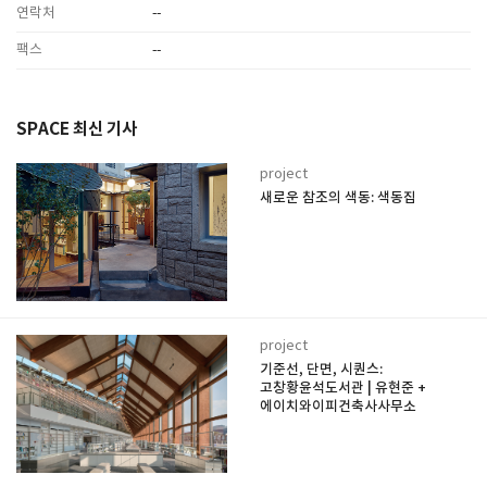
연락처
--
팩스
--
SPACE 최신 기사
project
새로운 참조의 색동: 색동집
project
기준선, 단면, 시퀀스:
고창황윤석도서관 | 유현준 +
에이치와이피건축사사무소