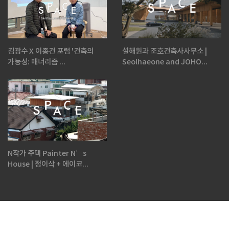
김광수 X 이종건 포럼 '건축의
설해원과 조호건축사사무소 |
가능성: 매너리즘 ...
Seolhaeone and JOHO...
N작가 주택 Painter N’s
House | 정이삭 + 에이코...