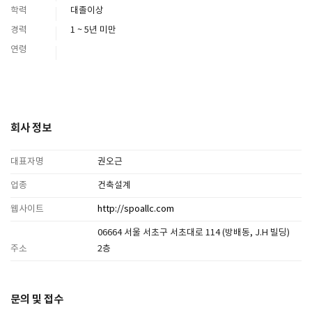
학력
대졸이상
경력
1 ~ 5년 미만
연령
회사 정보
대표자명
권오근
업종
건축설계
웹사이트
http://spoallc.com
06664 서울 서초구 서초대로 114 (방배동, J.H 빌딩)
주소
2층
문의 및 접수