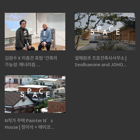
김광수 X 이종건 포럼 '건축의
설해원과 조호건축사사무소 |
가능성: 매너리즘 ...
Seolhaeone and JOHO...
N작가 주택 Painter N’s
House | 정이삭 + 에이코...