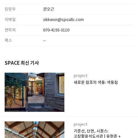
담당자
권오근
이메일
okkwon@spoallc.com
연락처
070-4193-3110
팩스
--
SPACE 최신 기사
project
새로운 참조의 색동: 색동집
project
기준선, 단면, 시퀀스:
고창황윤석도서관 | 유현준 +