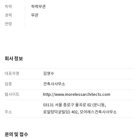
학력
학력무관
경력
무관
연령
회사 정보
대표자명
김영수
업종
건축사사무소
웹사이트
http://www.morelessarchitects.com
03131 서울 종로구 율곡로 82 (운니동,
주소
로얄창덕궁빌딩) 402, 모어레스건축사사무소
문의 및 접수