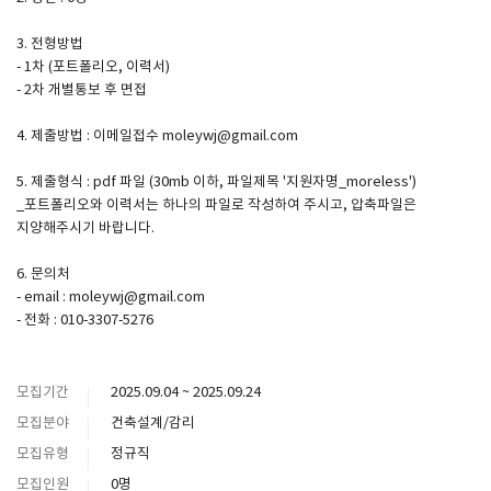
3. 전형방법
SPACE 소개
- 1차 (포트폴리오, 이력서)
- 2차 개별통보 후 면접
공지사항
기사문의
4. 제출방법 : 이메일접수 moleywj@gmail.com
광고문의
5. 제출형식 : pdf 파일 (30mb 이하, 파일제목 '지원자명_moreless')
Contact
_포트폴리오와 이력서는 하나의 파일로 작성하여 주시고, 압축파일은
지양해주시기 바랍니다.
6. 문의처
- email : moleywj@gmail.com
- 전화 : 010-3307-5276
모집기간
2025.09.04 ~ 2025.09.24
모집분야
건축설계/감리
모집유형
정규직
모집인원
0명