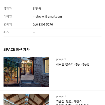
담당자
양원중
이메일
moleywj@gmail.com
연락처
010-3307-5276
팩스
--
SPACE 최신 기사
project
새로운 참조의 색동: 색동집
project
기준선, 단면, 시퀀스: