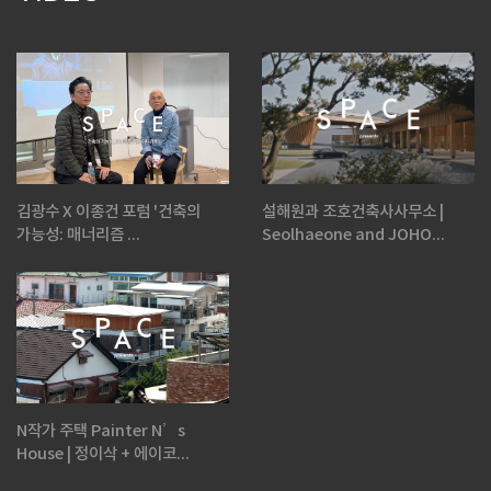
김광수 X 이종건 포럼 '건축의
설해원과 조호건축사사무소 |
가능성: 매너리즘 ...
Seolhaeone and JOHO...
N작가 주택 Painter N’s
House | 정이삭 + 에이코...