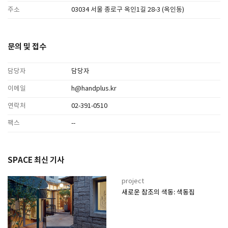
주소
03034 서울 종로구 옥인1길 28-3 (옥인동)
문의 및 접수
담당자
담당자
이메일
h@handplus.kr
연락처
02-391-0510
팩스
--
SPACE 최신 기사
project
새로운 참조의 색동: 색동집