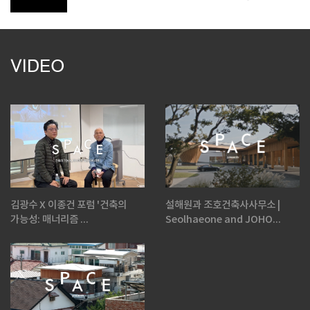
VIDEO
김광수 X 이종건 포럼 '건축의
설해원과 조호건축사사무소 |
가능성: 매너리즘 ...
Seolhaeone and JOHO...