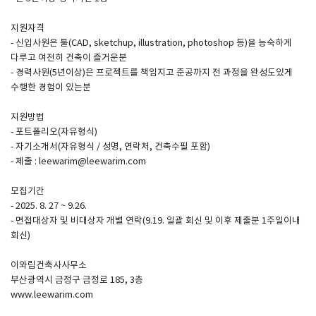
지원자격
SPACE 소개
- 신입사원은 툴(CAD, sketchup, illustration, photoshop 등)을 능숙하게
다루고 여전히 건축이 즐거운분
공지사항
- 경력사원(5년이상)은 프로젝트를 책임지고 준공까지 전 과정을 완성도있게
기사문의
수행한 경험이 있는분
광고문의
지원방법
Contact
- 포트폴리오(자유형식)
- 자기소개서(자유형식 / 성명, 연락처, 건축수필 포함)
- 제출 : leewarim@leewarim.com
모집기간
- 2025. 8. 27 ~ 9.26.
- 면접대상자 및 비대상자 개별 연락(9.19. 일괄 회신 및 이후 제출분 1주일이내
회신)
이와림건축사사무소
부산광역시 금정구 금정로 185, 3층
www.leewarim.com