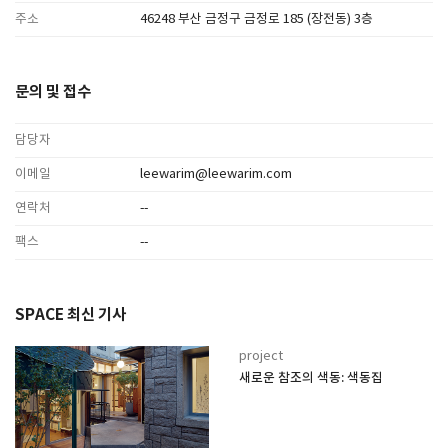
주소
46248 부산 금정구 금정로 185 (장전동) 3층
문의 및 접수
담당자
이메일
leewarim@leewarim.com
연락처
--
팩스
--
SPACE 최신 기사
project
새로운 참조의 색동: 색동집