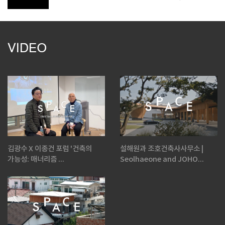
VIDEO
김광수 X 이종건 포럼 '건축의
설해원과 조호건축사사무소 |
가능성: 매너리즘 ...
Seolhaeone and JOHO...