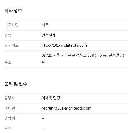
회사 정보
대표자명
최욱
업종
건축설계
웹사이트
http://101-architects.com
03721 서울 서대문구 성산로 559 (대신동, 진솔빌딩)
주소
4F
문의 및 접수
담당자
이재욱 팀장
이메일
recruit@101-architects.com
연락처
--
팩스
--