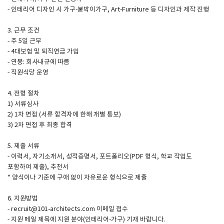
- 인테리어 디자인 시 가구-붙박이가구, Art-Furniture 등 디자인과 제작 진행
SPACE 소개
3. 근무 조건
- 주 5일 근무
공지사항
- 4대보험 및 퇴직연금 가입
기사문의
- 연봉: 회사내규에 따름
- 직원식당 운영
광고문의
Contact
4. 전형 절차
1) 서류심사
2) 1차 면접 (서류 합격자에 한해 개별 통보)
3) 2차 면접 후 최종 합격
5. 제출 서류
- 이력서, 자기소개서, 성적증명서, 포트폴리오(PDF 형식, 학교 작업도
포함하여 제출), 추천서
* 양식이나 기준에 구애 없이 자유로운 형식으로 제출
6. 지원방법
- recruit@101-architects.com 이메일 접수
- 지원 메일 제목에 지원 분야(인테리어-가구) 기재 바랍니다.