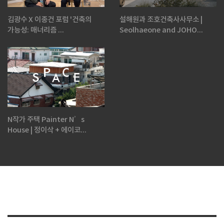
김광수 X 이종건 포럼 '건축의
설해원과 조호건축사사무소 |
가능성: 매너리즘 ...
Seolhaeone and JOHO...
N작가 주택 Painter N’s
House | 정이삭 + 에이코...