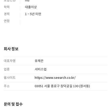
모집인원
0명
학력
대졸이상
경력
1 ~ 5년 미만
연령
회사 정보
대표자명
유재은
업종
서비스업
웹사이트
https://www.seearch.co.kr/
주소
03051 서울 종로구 창덕궁길 130 (원서동)
문의 및 접수