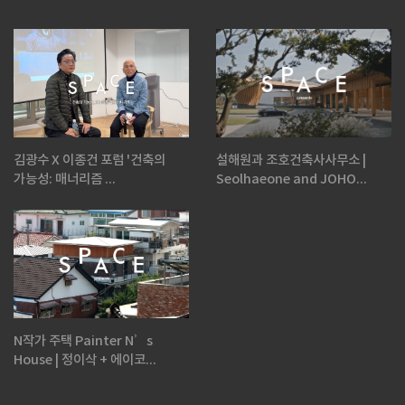
김광수 X 이종건 포럼 '건축의
설해원과 조호건축사사무소 |
가능성: 매너리즘 ...
Seolhaeone and JOHO...
N작가 주택 Painter N’s
House | 정이삭 + 에이코...