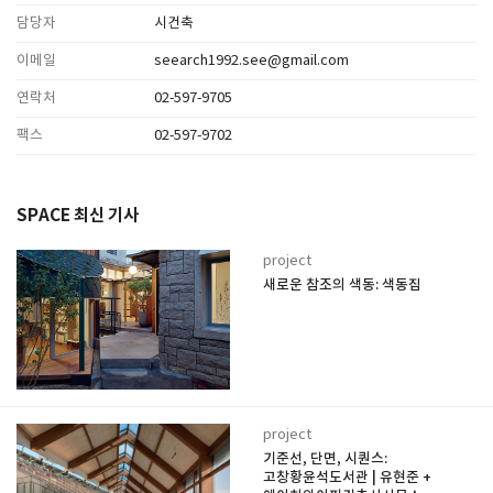
담당자
시건축
이메일
seearch1992.see@gmail.com
연락처
02-597-9705
팩스
02-597-9702
SPACE 최신 기사
project
새로운 참조의 색동: 색동집
project
기준선, 단면, 시퀀스:
고창황윤석도서관 | 유현준 +