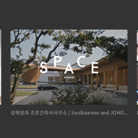
설해원과 조호건축사사무소 | Seolhaeone and JOHO...