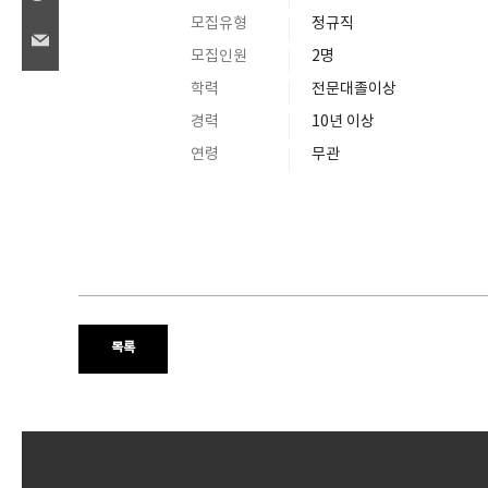
모집유형
정규직
모집인원
2명
학력
전문대졸이상
경력
10년 이상
연령
무관
목록