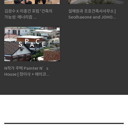
김광수 X 이종건 포럼 '건축의
설해원과 조호건축사사무소 |
가능성: 매너리즘 ...
Seolhaeone and JOHO...
N작가 주택 Painter N’s
House | 정이삭 + 에이코...