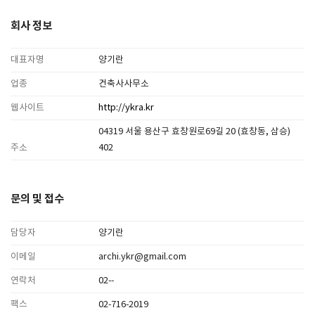
회사 정보
대표자명
양기란
업종
건축사사무소
웹사이트
http://ykra.kr
04319 서울 용산구 효창원로69길 20 (효창동, 삼승)
주소
402
문의 및 접수
담당자
양기란
이메일
archi.ykr@gmail.com
연락처
02--
팩스
02-716-2019