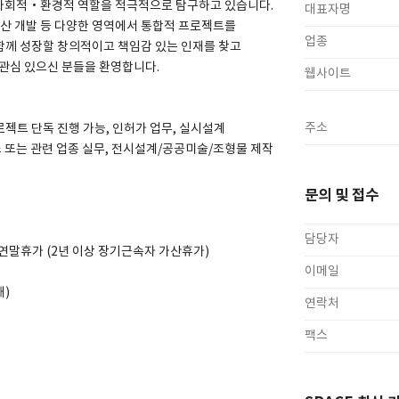
 사회적·환경적 역할을 적극적으로 탐구하고 있습니다.
대표자명
동산 개발 등 다양한 영역에서 통합적 프로젝트를
업종
함께 성장할 창의적이고 책임감 있는 인재를 찾고
 관심 있으신 분들을 환영합니다.
웹사이트
주소
프로젝트 단독 진행 가능, 인허가 업무, 실시설계
무소 또는 관련 업종 실무, 전시설계/공공미술/조형물 제작
문의 및 접수
담당자
가/연말휴가 (2년 이상 장기근속자 가산휴가)
이메일
재)
연락처
팩스