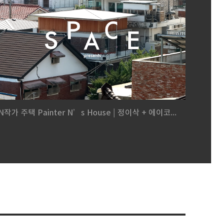
N작가 주택 Painter N’s House | 정이삭 + 에이코...