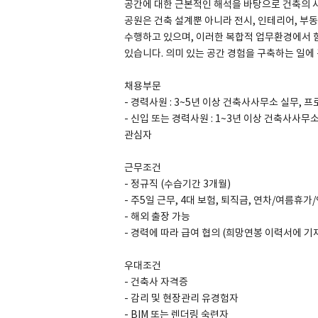
공간에 대한 근본적인 해석을 바탕으로 건축의
공원은 건축 설계뿐 아니라 전시, 인테리어, 부
수행하고 있으며, 이러한 복합적 업무환경에서 
있습니다. 의미 있는 공간 경험을 구축하는 일에
SPACE 소개
채용부문
공지사항
- 경력사원 : 3~5년 이상 건축사사무소 실무, 
- 신입 또는 경력사원 : 1~3년 이상 건축사사
기사문의
관심자
광고문의
Contact
근무조건
- 정규직 (수습기간 3개월)
- 주5일 근무, 4대 보험, 퇴직금, 연차/여름휴
- 해외 출장 가능
- 경력에 따라 급여 협의 (희망연봉 이력서에 기
우대조건
- 건축사 자격증
- 감리 및 현장관리 유경험자
- BIM 또는 렌더링 숙련자