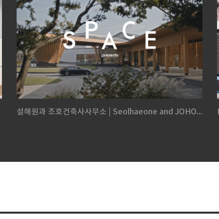
설해원과 조호건축사사무소 | Seolhaeone and JOHO...