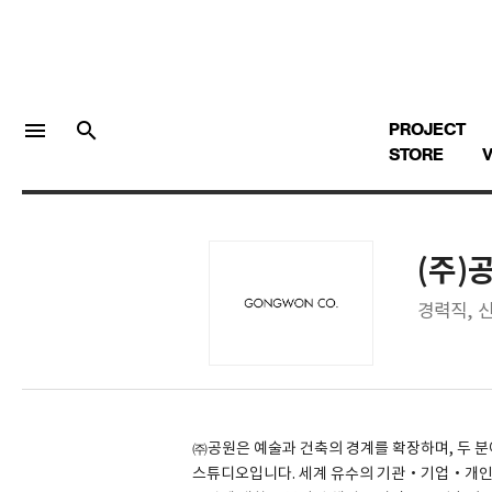
menu
search
PROJECT
STORE
V
(주)
LOGIN
회원가입
경력직, 
Facebook 로그인
Twitter 로그인
㈜공원은 예술과 건축의 경계를 확장하며, 두 
스튜디오입니다. 세계 유수의 기관·기업·개인과
Naver 로그인