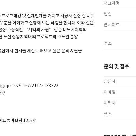
대표자명
업종
 프로그래밍 및 설계단계를 거치고 시공사 선정 감독 및
 부분을 이해하고 실행해 보는 작업을 합니다. 이와 같은
웹사이트
통령상 수상작인 “기억의 사원” 같은 비도시지역의
서울 도심 상업지역내의 프로젝트와 수도권 분양
주소
통합해서 설계를 재검토 해보고 싶은 분의 지원을
문의 및 접수
담당자
signpress2016/221175138322
이메일
r/
연락처
팩스
라이프콤비빌딩 1216호