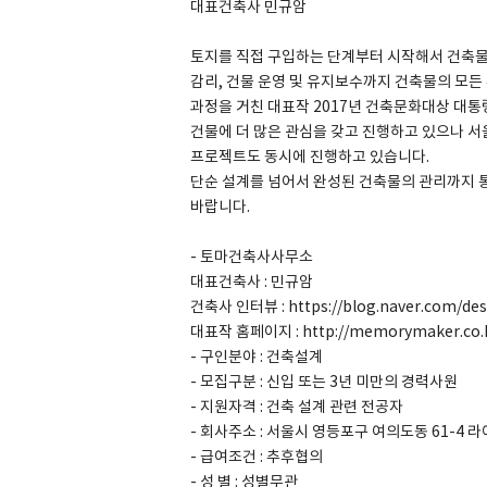
대표건축사 민규암
토지를 직접 구입하는 단계부터 시작해서 건축물
감리, 건물 운영 및 유지보수까지 건축물의 모든
과정을 거친 대표작 2017년 건축문화대상 대
SPACE 소개
건물에 더 많은 관심을 갖고 진행하고 있으나 
공지사항
프로젝트도 동시에 진행하고 있습니다.
단순 설계를 넘어서 완성된 건축물의 관리까지 
기사문의
바랍니다.
광고문의
Contact
- 토마건축사사무소
대표건축사 : 민규암
건축사 인터뷰 : https://blog.naver.com/de
대표작 홈페이지 : http://memorymaker.co.k
- 구인분야 : 건축설계
- 모집구분 : 신입 또는 3년 미만의 경력사원
- 지원자격 : 건축 설계 관련 전공자
- 회사주소 : 서울시 영등포구 여의도동 61-4 
- 급여조건 : 추후협의
- 성 별 : 성별무관