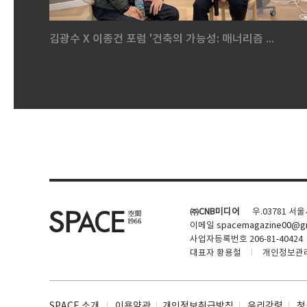
김광수 X 이종건 포럼 '건축의 가능성: 매너리즘 ...
㈜CNB미디어
우.03781 서
이메일
spacemagazine00@gm
사업자등록번호 206-81-40424
대표자 황용철
개인정보관
SPACE 소개
이용약관
개인정보취급방침
윤리강령
청