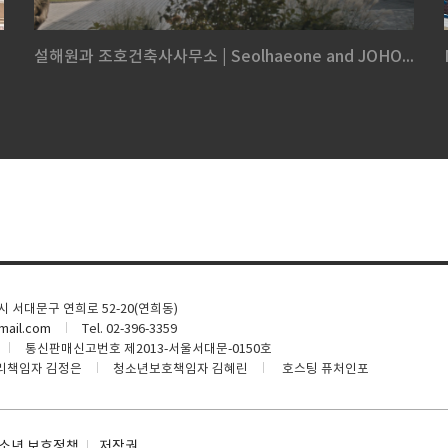
설해원과 조호건축사사무소 | Seolhaeone and JOHO...
울시 서대문구 연희로 52-20(연희동)
ail.com
Tel. 02-396-3359
통신판매신고번호 제2013-서울서대문-0150호
리책임자 김정은
청소년보호책임자 김혜린
호스팅 퓨처인포
소년 보호정책
저작권