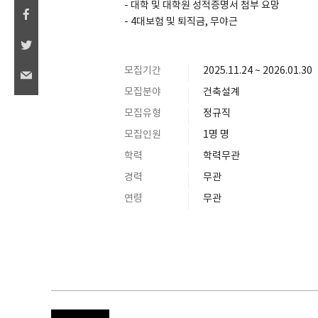
- 대학 및 대학원 성적증명서 첨부 요망
- 4대보험 및 퇴직금, 무야근
모집기간
2025.11.24 ~ 2026.01.30
모집분야
건축설계
모집유형
정규직
모집인원
1명 명
학력
학력무관
경력
무관
연령
무관