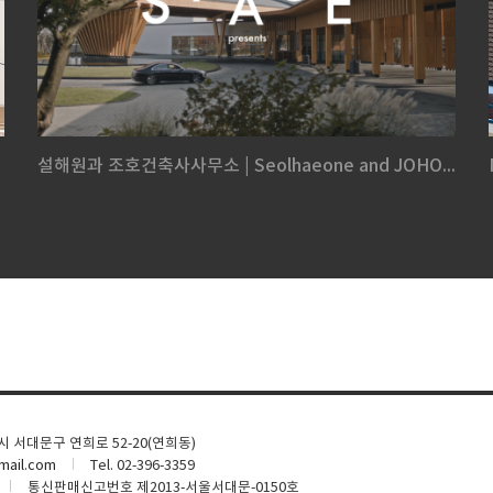
설해원과 조호건축사사무소 | Seolhaeone and JOHO...
울시 서대문구 연희로 52-20(연희동)
ail.com
Tel. 02-396-3359
통신판매신고번호 제2013-서울서대문-0150호