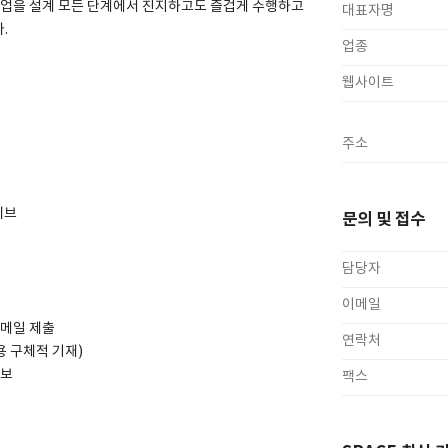
작업을 설계 모든 단계에서 진지하고도 즐겁게 수행하고
대표자명
.
업종
웹사이트
주소
티브
문의 및 접수
담당자
이메일
이메일 제출
연락처
 구체적 기재)
통보
팩스