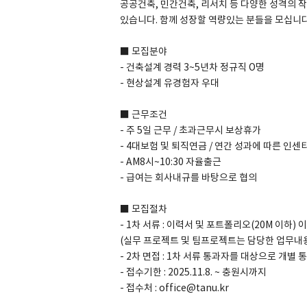
공공건축, 민간건축, 리서치 등 다양한 성격의 
있습니다. 함께 성장할 역량있는 분들을 모십니다
■ 모집분야
- 건축설계 경력 3~5년차 정규직 O명
SPACE 소개
- 현상설계 유경험자 우대
공지사항
■ 근무조건
기사문의
- 주 5일 근무 / 초과근무시 보상휴가
광고문의
- 4대보험 및 퇴직연금 / 연간 성과에 따른 인센
Contact
- AM8시~10:30 자율출근
- 급여는 회사내규를 바탕으로 협의
■ 모집절차
- 1차 서류 : 이력서 및 포트폴리오(20M 이하) 
(실무 프로젝트 및 팀프로젝트는 담당한 업무내용
- 2차 면접 : 1차 서류 통과자를 대상으로 개별 
- 접수기한 : 2025.11.8. ~ 충원시까지
- 접수처 : office@tanu.kr