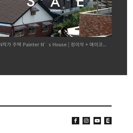
N작가 주택 Painter N’s House | 정이삭 + 에이코...