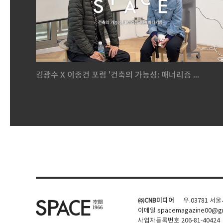
김광수 X 이종건 포럼 '건축의 가능성: 매너리즘 ...
㈜CNB미디어
우.03781 서
이메일
spacemagazine00@gm
사업자등록번호 206-81-40424