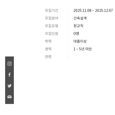
모집기간
2025.11.08 ~ 2025.12.07
모집분야
건축설계
모집유형
정규직
모집인원
O명
학력
대졸이상
경력
1 ~ 5년 미만
연령