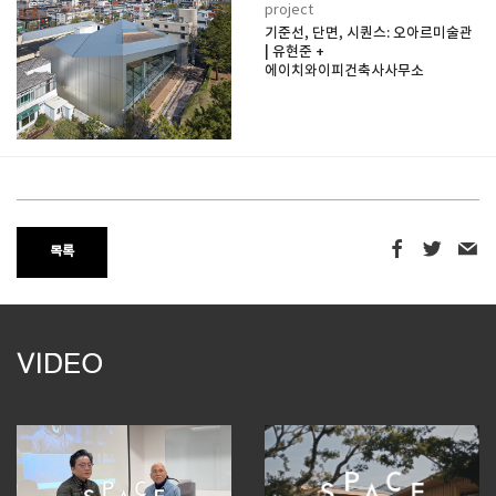
project
기준선, 단면, 시퀀스: 오아르미술관
| 유현준 +
에이치와이피건축사사무소
목록
VIDEO