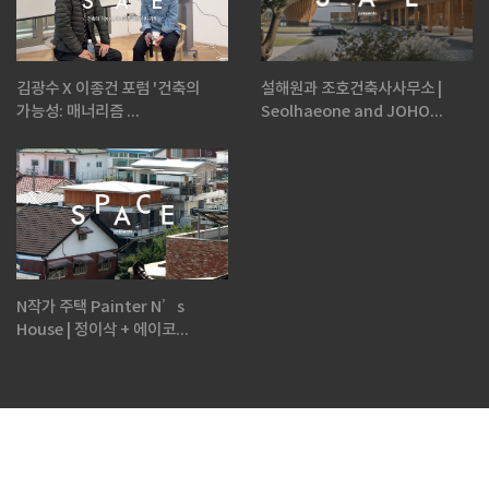
김광수 X 이종건 포럼 '건축의
설해원과 조호건축사사무소 |
가능성: 매너리즘 ...
Seolhaeone and JOHO...
N작가 주택 Painter N’s
House | 정이삭 + 에이코...