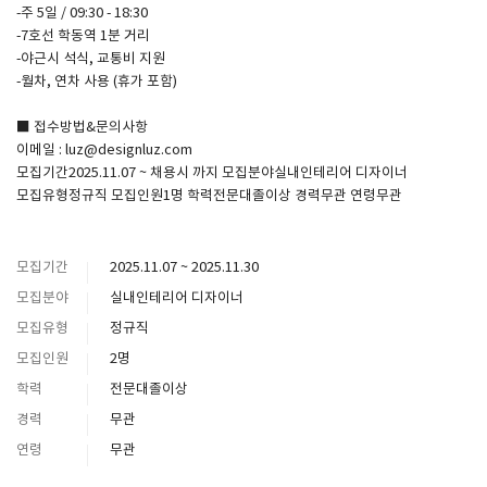
-주 5일 / 09:30 - 18:30
-7호선 학동역 1분 거리
-야근시 석식, 교통비 지원
-월차, 연차 사용 (휴가 포함)
■ 접수방법&문의사항
이메일 : luz@designluz.com
모집기간2025.11.07 ~ 채용시 까지 모집분야실내인테리어 디자이너
모집유형정규직 모집인원1명 학력전문대졸이상 경력무관 연령무관
모집기간
2025.11.07 ~ 2025.11.30
모집분야
실내인테리어 디자이너
모집유형
정규직
모집인원
2명
학력
전문대졸이상
경력
무관
연령
무관