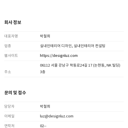
회사 정보
대표자명
박철희
업종
실내인테리어 디자인, 실내인테리어 컨설팅
웹사이트
https://designluz.com
06112 서울 강남구 학동로24길 17 (논현동, NK 빌딩)
주소
3층
문의 및 접수
담당자
박철희
이메일
luz@designluz.com
연락처
02--