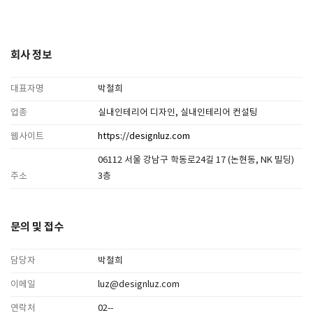
회사 정보
대표자명
박철희
업종
실내인테리어 디자인, 실내인테리어 컨설팅
웹사이트
https://designluz.com
06112 서울 강남구 학동로24길 17 (논현동, NK 빌딩)
주소
3층
문의 및 접수
담당자
박철희
이메일
luz@designluz.com
연락처
02--