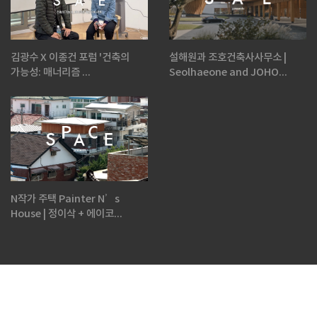
김광수 X 이종건 포럼 '건축의
설해원과 조호건축사사무소 |
가능성: 매너리즘 ...
Seolhaeone and JOHO...
N작가 주택 Painter N’s
House | 정이삭 + 에이코...