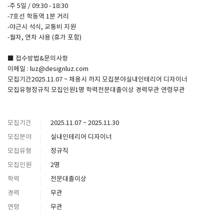
-주 5일 / 09:30 - 18:30
-7호선 학동역 1분 거리
-야근시 석식, 교통비 지원
-월차, 연차 사용 (휴가 포함)
■ 접수방법&문의사항
이메일 : luz@designluz.com
모집기간2025.11.07 ~ 채용시 까지 모집분야실내인테리어 디자이너
모집유형정규직 모집인원1명 학력전문대졸이상 경력무관 연령무관
모집기간
2025.11.07 ~ 2025.11.30
모집분야
실내인테리어 디자이너
모집유형
정규직
모집인원
2명
학력
전문대졸이상
경력
무관
연령
무관