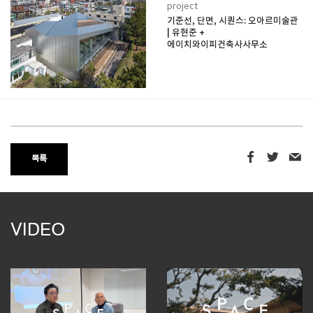
project
기준선, 단면, 시퀀스: 오아르미술관
| 유현준 +
에이치와이피건축사사무소
목록
VIDEO