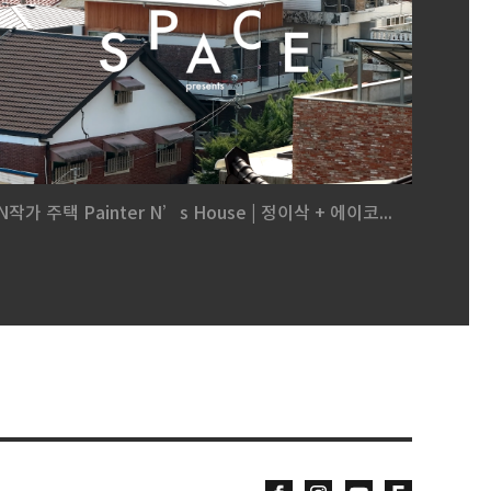
N작가 주택 Painter N’s House | 정이삭 + 에이코...