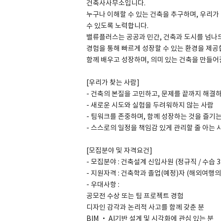
건축사사무소입니다.
누구나 이해할 수 있는 건축을 추구하며, 우리가
수 있도록 노력합니다.
밸류플러스는 공공과 민간, 건축과 도시를 넘나
경험을 통해 빠르게 성장할 수 있는 환경을 제공
SPACE 소개
함께 배우고 성장하며, 의미 있는 건축을 만들어
공지사항
[우리가 찾는 사람]
기사문의
- 건축의 본질을 고민하고, 문제를 끝까지 해결
광고문의
- 새로운 시도와 실험을 두려워하지 않는 사람
Contact
- 팀워크를 존중하며, 함께 성장하는 것을 즐기
- 스스로의 일정을 책임감 있게 관리할 줄 아는 
[모집분야 및 자격요건]
- 모집분야 : 건축설계 신입사원 (정규직 / 수습 
- 지원자격 : 건축학과 졸업(예정)자 (해외여행
- 우대사항 :
공모전 수상 또는 팀 프로젝트 경험
디자인 감각과 논리적 사고를 함께 갖춘 분
BIM · AI기반 설계 및 시각화에 관심 있는 분