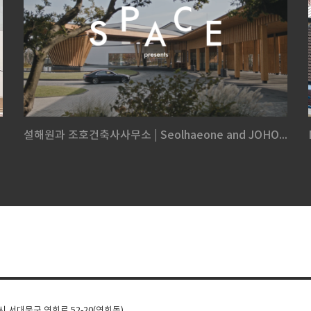
설해원과 조호건축사사무소 | Seolhaeone and JOHO...
울시 서대문구 연희로 52-20(연희동)