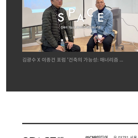
김광수 X 이종건 포럼 '건축의 가능성: 매너리즘 ...
㈜CNB미디어
우.03781 서