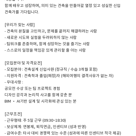
함께 배우고 성장하며, 의미 있는 건축을 만들어갈 열정 있고 성실한 신입
건축가를 기다립니다.
SPACE 소개
[우리가 찾는 사람]
공지사항
- 건축의 본질을 고민하고, 문제를 끝까지 해결하려는 사람
기사문의
- 새로운 시도와 실험을 두려워하지 않는 사람
- 팀워크를 존중하며, 함께 성장하는 것을 즐기는 사람
광고문의
- 스스로의 일정을 책임감 있게 관리할 줄 아는 사람
Contact
[모집분야 및 자격요건]
- 모집분야 : 건축설계 신입사원 (정규직 / 수습 3개월 포함)
- 지원자격 : 건축학과 졸업(예정)자 (해외여행의 결격사유가 없는 자)
- 우대사항 :
공모전 수상 또는 팀 프로젝트 경험
디자인 감각과 논리적 사고를 함께 갖춘 분
BIM · AI기반 설계 및 시각화에 관심 있는 분
[근무조건]
- 근무형태: 주 5일 근무 (09:30~18:30)
- 보상체계: 연봉제, 퇴직연금, 인센티브 (성과 반영)
- 급여수준: 타사 대비 경쟁력 있는 수준 (성과에 따른 인센티브 적극 제공)