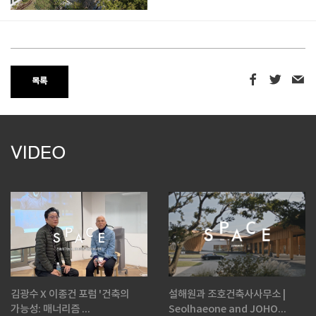
목록
VIDEO
김광수 X 이종건 포럼 '건축의
설해원과 조호건축사사무소 |
가능성: 매너리즘 ...
Seolhaeone and JOHO...