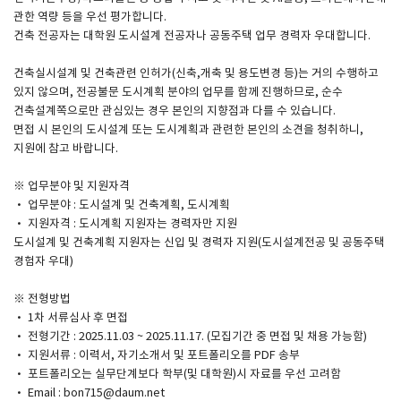
관한 역량 등을 우선 평가합니다.
건축 전공자는 대학원 도시설계 전공자나 공동주택 업무 경력자 우대합니다.
SPACE 소개
건축실시설계 및 건축관련 인허가(신축,개축 및 용도변경 등)는 거의 수행하고
공지사항
있지 않으며, 전공불문 도시계획 분야의 업무를 함께 진행하므로, 순수
기사문의
건축설계쪽으로만 관심있는 경우 본인의 지향점과 다를 수 있습니다.
면접 시 본인의 도시설계 또는 도시계획과 관련한 본인의 소견을 청취하니,
광고문의
지원에 참고 바랍니다.
Contact
※ 업무분야 및 지원자격
· 업무분야 : 도시설계 및 건축계획, 도시계획
· 지원자격 : 도시계획 지원자는 경력자만 지원
도시설계 및 건축계획 지원자는 신입 및 경력자 지원(도시설계전공 및 공동주택
경험자 우대)
※ 전형방법
· 1차 서류심사 후 면접
· 전형기간 : 2025.11.03 ~ 2025.11.17. (모집기간 중 면접 및 채용 가능함)
· 지원서류 : 이력서, 자기소개서 및 포트폴리오를 PDF 송부
· 포트폴리오는 실무단계보다 학부(및 대학원)시 자료를 우선 고려함
· Email : bon715@daum.net