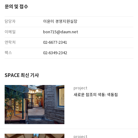
문의 및 접수
담당자
이윤미 경영지원실장
이메일
bon715@daum.net
연락처
02-6677-2341
팩스
02-6349-2342
SPACE 최신 기사
project
새로운 참조의 색동: 색동집
project