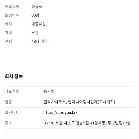
모집유형
정규직
모집인원
00명
학력
대졸이상
경력
무관
연령
48세 이하
회사 정보
대표자명
송기황
업종
건축사사무소, 엔지니어링사업자(도시계획)
웹사이트
https://sooyun.kr/
주소
06778 서울 서초구 언남5길 4 (양재동, 두보빌딩) 2층