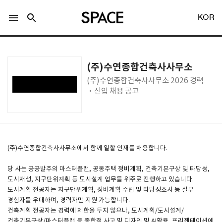
menu
search
KOR
(주)수연종합건축사사무소
(주)수연종합건축사사무소 2026 경력
·신입 채용 공고
LOGIN
회원가입
Facebook 로그인
(주)수연종합건축사사무소에서 함께 일할 인재를 채용합니다.
당 사는 공공발주의 마스터플랜, 공동주택 정비계획, 건축기본구상 및 타당성,
Twitter 로그인
도시재생, 지구단위계획 등 도시설계 업무를 위주로 진행하고 있습니다.
도시계획 전공자는 지구단위계획, 정비계획 수립 및 타당성조사 등 실무
경험자를 우대하며, 경력자만 지원 가능합니다.
Naver 로그인
건축계획 전공자는 경력에 제한을 두지 않으나, 도시계획/도시설계/
건축기본구상/마스터플랜 등 종합적 사고 및 디자인 및 AI활용, 프리젠테이션에