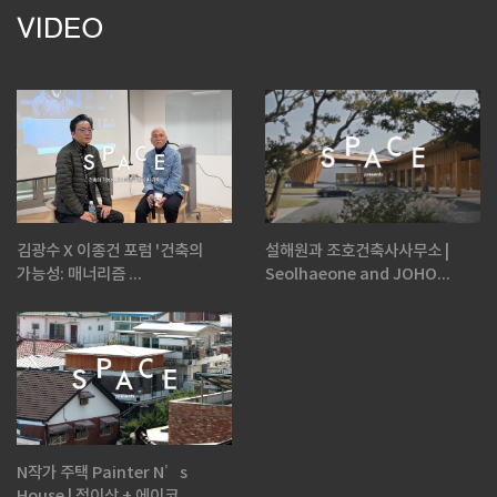
VIDEO
김광수 X 이종건 포럼 '건축의
설해원과 조호건축사사무소 |
가능성: 매너리즘 ...
Seolhaeone and JOHO...
N작가 주택 Painter N’s
House | 정이삭 + 에이코...