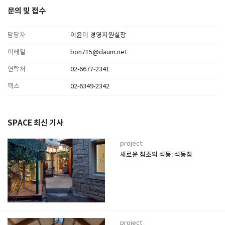
문의 및 접수
담당자
이윤미 경영지원실장
이메일
bon715@daum.net
연락처
02-6677-2341
팩스
02-6349-2342
SPACE 최신 기사
project
새로운 참조의 색동: 색동집
project