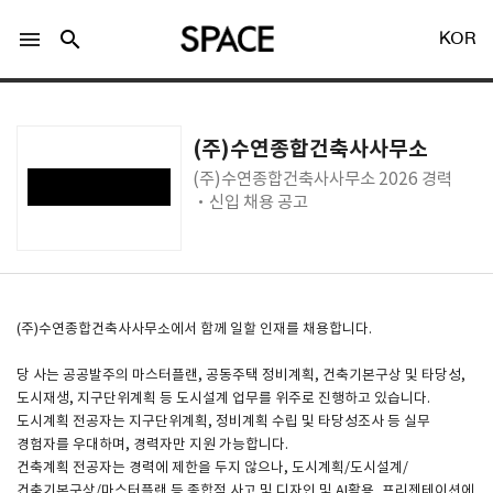
menu
search
KOR
(주)수연종합건축사사무소
(주)수연종합건축사사무소 2026 경력
·신입 채용 공고
LOGIN
회원가입
Facebook 로그인
(주)수연종합건축사사무소에서 함께 일할 인재를 채용합니다.
당 사는 공공발주의 마스터플랜, 공동주택 정비계획, 건축기본구상 및 타당성,
Twitter 로그인
도시재생, 지구단위계획 등 도시설계 업무를 위주로 진행하고 있습니다.
도시계획 전공자는 지구단위계획, 정비계획 수립 및 타당성조사 등 실무
경험자를 우대하며, 경력자만 지원 가능합니다.
Naver 로그인
건축계획 전공자는 경력에 제한을 두지 않으나, 도시계획/도시설계/
건축기본구상/마스터플랜 등 종합적 사고 및 디자인 및 AI활용, 프리젠테이션에