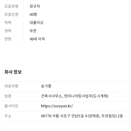
모집유형
정규직
모집인원
00명
학력
대졸이상
경력
무관
연령
48세 이하
회사 정보
대표자명
송기황
업종
건축사사무소, 엔지니어링사업자(도시계획)
웹사이트
https://sooyun.kr/
주소
06778 서울 서초구 언남5길 4 (양재동, 두보빌딩) 2층