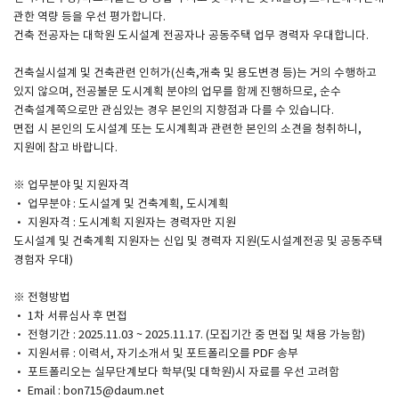
관한 역량 등을 우선 평가합니다.
건축 전공자는 대학원 도시설계 전공자나 공동주택 업무 경력자 우대합니다.
SPACE 소개
건축실시설계 및 건축관련 인허가(신축,개축 및 용도변경 등)는 거의 수행하고
공지사항
있지 않으며, 전공불문 도시계획 분야의 업무를 함께 진행하므로, 순수
기사문의
건축설계쪽으로만 관심있는 경우 본인의 지향점과 다를 수 있습니다.
면접 시 본인의 도시설계 또는 도시계획과 관련한 본인의 소견을 청취하니,
광고문의
지원에 참고 바랍니다.
Contact
※ 업무분야 및 지원자격
· 업무분야 : 도시설계 및 건축계획, 도시계획
· 지원자격 : 도시계획 지원자는 경력자만 지원
도시설계 및 건축계획 지원자는 신입 및 경력자 지원(도시설계전공 및 공동주택
경험자 우대)
※ 전형방법
· 1차 서류심사 후 면접
· 전형기간 : 2025.11.03 ~ 2025.11.17. (모집기간 중 면접 및 채용 가능함)
· 지원서류 : 이력서, 자기소개서 및 포트폴리오를 PDF 송부
· 포트폴리오는 실무단계보다 학부(및 대학원)시 자료를 우선 고려함
· Email : bon715@daum.net