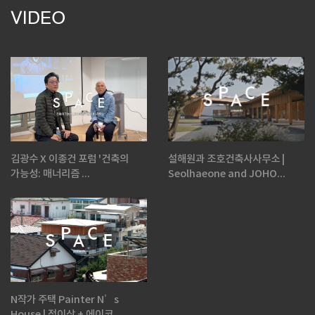
VIDEO
김광수 X 이종건 포럼 '건축의
설해원과 조호건축사사무소 |
가능성: 매너리즘 ...
Seolhaeone and JOHO...
N작가 주택 Painter N’s
House | 정이삭 + 에이코...