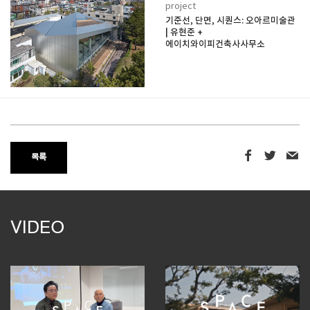
project
기준선, 단면, 시퀀스: 오아르미술관
| 유현준 +
에이치와이피건축사사무소
목록
VIDEO