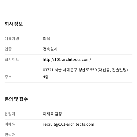
회사 정보
대표자명
최욱
업종
건축설계
웹사이트
http://101-architects.com/
03721 서울 서대문구 성산로 559 (대신동, 진솔빌딩)
주소
4층
문의 및 접수
담당자
이재욱 팀장
이메일
recruit@101-architects.com
연락처
--