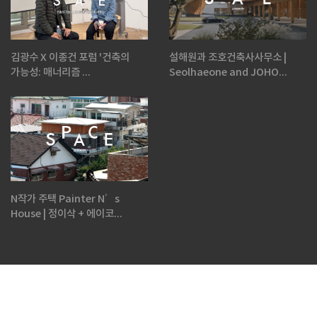
김광수 X 이종건 포럼 '건축의
설해원과 조호건축사사무소 |
가능성: 매너리즘 ...
Seolhaeone and JOHO...
N작가 주택 Painter N’s
House | 정이삭 + 에이코...