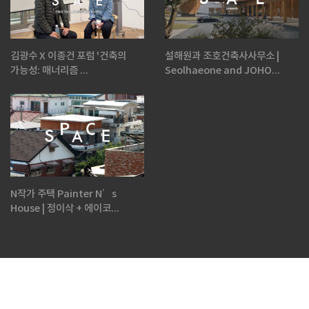
김광수 X 이종건 포럼 '건축의
설해원과 조호건축사사무소 |
가능성: 매너리즘 ...
Seolhaeone and JOHO...
N작가 주택 Painter N’s
House | 정이삭 + 에이코...