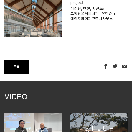
project
기준선, 단면, 시퀀스:
고창황윤석도서관 | 유현준 +
에이치와이피건축사사무소
목록
VIDEO