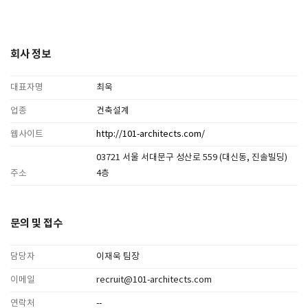
회사 정보
대표자명
최욱
업종
건축설계
웹사이트
http://101-architects.com/
03721 서울 서대문구 성산로 559 (대신동, 진솔빌딩)
주소
4층
문의 및 접수
담당자
이재욱 팀장
이메일
recruit@101-architects.com
연락처
--