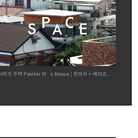
N작가 주택 Painter N’s House | 정이삭 + 에이코...