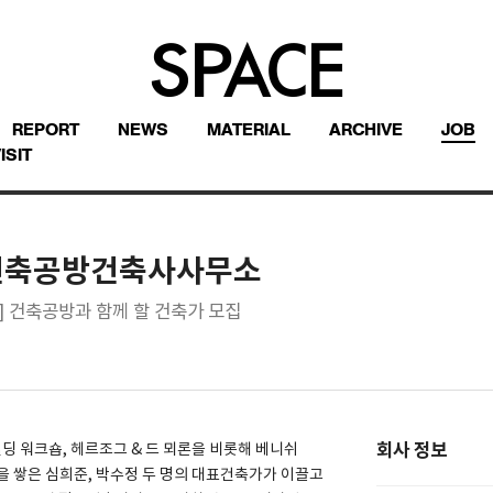
REPORT
NEWS
MATERIAL
ARCHIVE
JOB
ISIT
)건축공방건축사사무소
] 건축공방과 함께 할 건축가 모집
회사 정보
 워크숍, 헤르조그 & 드 뫼론을 비롯해 베니쉬
을 쌓은 심희준, 박수정 두 명의 대표건축가가 이끌고