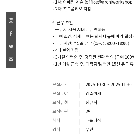
- 1차: 이메일 제출 (office@archiworkshop.
- 2차: 포트폴리오 지참
6. 근무 조건
- 근무지: 서울 서대문구 연희동
- 급여 조건: 상세 급여는 회사 내규에 따라 결정 
- 근무 시간: 주5일 근무 (월~금, 9:00~18:00)
- 4대 보험 가입
- 3개월 인턴쉽 후, 정직원 전환 협의 (급여 100
- 1년 이상 근속 후, 퇴직금 및 연간 15일 유급 
모집기간
2025.10.30 ~ 2025.11.30
모집분야
건축설계
모집유형
정규직
모집인원
2명
학력
대졸이상
경력
무관