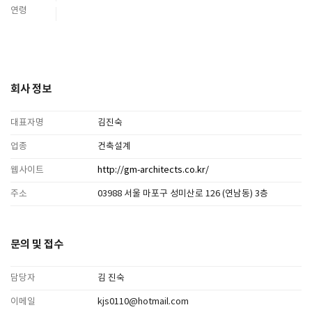
연령
회사 정보
대표자명
김진숙
업종
건축설계
웹사이트
http://gm-architects.co.kr/
주소
03988 서울 마포구 성미산로 126 (연남동) 3층
문의 및 접수
담당자
김 진숙
이메일
kjs0110@hotmail.com