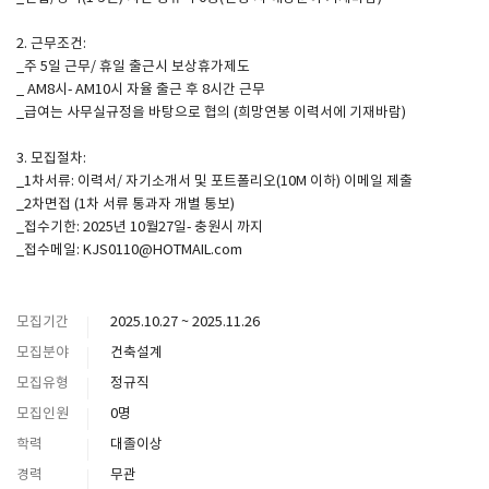
2. 근무조건:
SPACE 소개
_주 5일 근무/ 휴일 출근시 보상휴가제도
_ AM8시- AM10시 자율 출근 후 8시간 근무
공지사항
_급여는 사무실규정을 바탕으로 협의 (희망연봉 이력서에 기재바람)
기사문의
3. 모집절차:
광고문의
_1차서류: 이력서/ 자기소개서 및 포트폴리오(10M 이하) 이메일 제출
Contact
_2차면접 (1차 서류 통과자 개별 통보)
_접수기한: 2025년 10월27일- 충원시 까지
_접수메일: KJS0110@HOTMAIL.com
모집기간
2025.10.27 ~ 2025.11.26
모집분야
건축설계
모집유형
정규직
모집인원
0명
학력
대졸이상
경력
무관