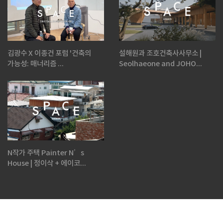
김광수 X 이종건 포럼 '건축의
설해원과 조호건축사사무소 |
가능성: 매너리즘 ...
Seolhaeone and JOHO...
N작가 주택 Painter N’s
House | 정이삭 + 에이코...