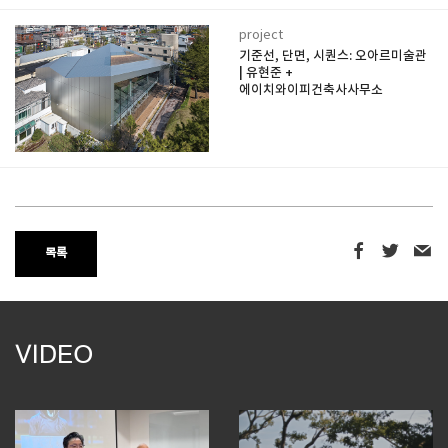
project
기준선, 단면, 시퀀스: 오아르미술관
| 유현준 +
에이치와이피건축사사무소
목록
VIDEO