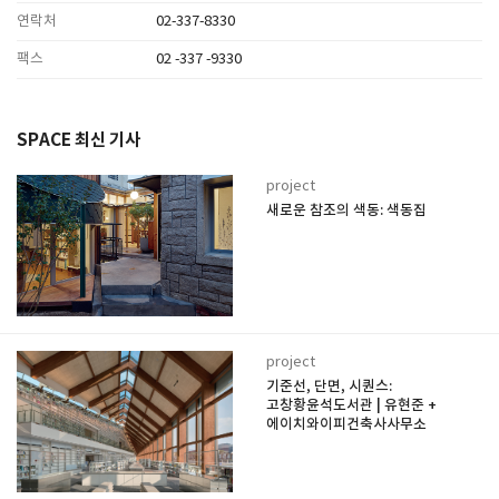
연락처
02-337-8330
팩스
02 -337 -9330
SPACE 최신 기사
project
새로운 참조의 색동: 색동집
project
기준선, 단면, 시퀀스:
고창황윤석도서관 | 유현준 +
에이치와이피건축사사무소