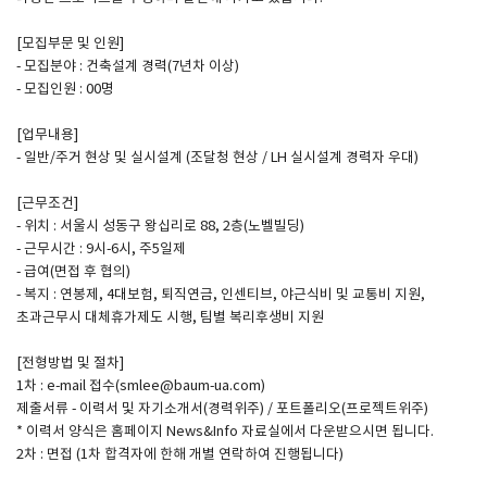
[모집부문 및 인원]
SPACE 소개
- 모집분야 : 건축설계 경력(7년차 이상)
- 모집인원 : 00명
공지사항
기사문의
[업무내용]
- 일반/주거 현상 및 실시설계 (조달청 현상 / LH 실시설계 경력자 우대)
광고문의
Contact
[근무조건]
- 위치 : 서울시 성동구 왕십리로 88, 2층(노벨빌딩)
- 근무시간 : 9시-6시, 주5일제
- 급여(면접 후 협의)
- 복지 : 연봉제, 4대보험, 퇴직연금, 인센티브, 야근식비 및 교통비 지원,
초과근무시 대체휴가제도 시행, 팀별 복리후생비 지원
[전형방법 및 절차]
1차 : e-mail 접수(smlee@baum-ua.com)
제출서류 - 이력서 및 자기소개서(경력위주) / 포트폴리오(프로젝트위주)
* 이력서 양식은 홈페이지 News&Info 자료실에서 다운받으시면 됩니다.
2차 : 면접 (1차 합격자에 한해 개별 연락하여 진행됩니다)