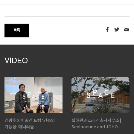
목록
VIDEO
김광수 X 이종건 포럼 '건축의
설해원과 조호건축사사무소 |
가능성: 매너리즘 ...
Seolhaeone and JOHO...