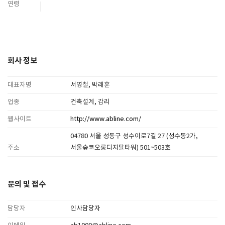
연령
회사 정보
대표자명
서영철, 박래훈
업종
건축설계, 감리
웹사이트
http://www.abline.com/
04780 서울 성동구 성수이로7길 27 (성수동2가,
주소
서울숲코오롱디지탈타워) 501~503호
문의 및 접수
담당자
인사담당자