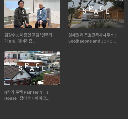
김광수 X 이종건 포럼 '건축의
설해원과 조호건축사사무소 |
가능성: 매너리즘 ...
Seolhaeone and JOHO...
N작가 주택 Painter N’s
House | 정이삭 + 에이코...