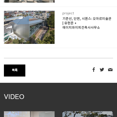
project
기준선, 단면, 시퀀스: 오아르미술관
| 유현준 +
에이치와이피건축사사무소
목록
VIDEO