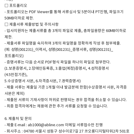
□ 포트폴리오
- 포트폴리오는 PDF Viewer를 통해 서류심사 및 5분이내 PT진행, 파일크기
50MB이하로 제한.
□ 제출서류 제출방법 및 주의사항
- 입사지원자는 제출서류를 총 3개의 파일로 제출, 총파일용량은 60MB이하로
제한.
- 제출서류 파일명을 숙지하여 3개의 파일명을 정확하게 작성 후 첨부제출.
(예: 성명(001231)_이력서, 성명(001231)_증명서류, 성명(001231)_
포트폴리오)
- 증명서류는 다음 순서로 PDF형식 파일을 하나의 파일로 첨부한다.
(1.보훈증명서, 2.장애인등록증, 3.졸업(예정)증명서, 4.성적증명서
(4.5만점기준),
5.수상증명서 사본, 6.자격증사본, 7.경력증명서)
- 제출 서류는 제출일 기준 1개월 이내 발급분에 한함(수상증명서 사본, 자격증
사본은 제외)
- 제출된 서류의 기재사항이 허위로 판명되는 경우 합격을 취소할 수 있습니다.
- 최종 합격자에게는 채용에 관한 추가 서류를 요청할 수 있습니다.
6. 제출처 및 문의
- 제출 E-mail : ab1000@abline.com 이메일 서류접수만 진행
- 회사주소 : 04780 서울시 성동구 성수이로7길 27 코오롱디지털타워2차 501호