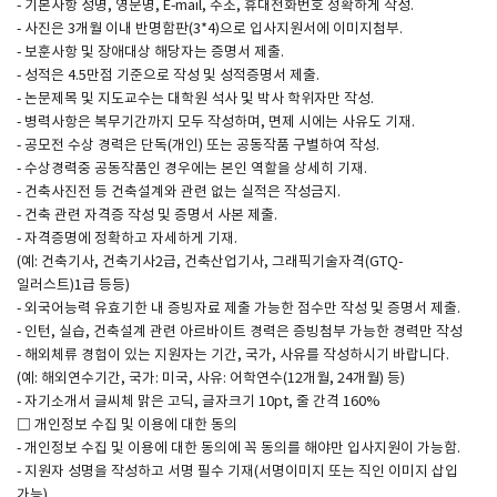
- 기본사항 성명, 영문명, E-mail, 주소, 휴대전화번호 정확하게 작성.
- 사진은 3개월 이내 반명함판(3*4)으로 입사지원서에 이미지첨부.
- 보훈사항 및 장애대상 해당자는 증명서 제출.
- 성적은 4.5만점 기준으로 작성 및 성적증명서 제출.
- 논문제목 및 지도교수는 대학원 석사 및 박사 학위자만 작성.
- 병력사항은 복무기간까지 모두 작성하며, 면제 시에는 사유도 기재.
- 공모전 수상 경력은 단독(개인) 또는 공동작품 구별하여 작성.
- 수상경력중 공동작품인 경우에는 본인 역할을 상세히 기재.
- 건축사진전 등 건축설계와 관련 없는 실적은 작성금지.
- 건축 관련 자격증 작성 및 증명서 사본 제출.
- 자격증명에 정확하고 자세하게 기재.
(예: 건축기사, 건축기사2급, 건축산업기사, 그래픽기술자격(GTQ-
일러스트)1급 등등)
- 외국어능력 유효기한 내 증빙자료 제출 가능한 점수만 작성 및 증명서 제출.
- 인턴, 실습, 건축설계 관련 아르바이트 경력은 증빙첨부 가능한 경력만 작성
- 해외체류 경험이 있는 지원자는 기간, 국가, 사유를 작성하시기 바랍니다.
(예: 해외연수기간, 국가: 미국, 사유: 어학연수(12개월, 24개월) 등)
- 자기소개서 글씨체 맑은 고딕, 글자크기 10pt, 줄 간격 160%
□ 개인정보 수집 및 이용에 대한 동의
- 개인정보 수집 및 이용에 대한 동의에 꼭 동의를 해야만 입사지원이 가능함.
- 지원자 성명을 작성하고 서명 필수 기재(서명이미지 또는 직인 이미지 삽입
가능)