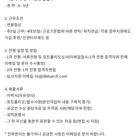
- 경 력 : 0 - 5년
SPACE 소개
2. 근무조건
- 연봉협상
공지사항
- 주5일 근무/ 4대보험/ 근로기준법에 따른 연차/ 퇴직연금/ 각종 정부지원제도
기사문의
가입 후원/ 인센티브제도 등
광고문의
3. 전형 일정 및 방법
Contact
- 1차 전형: 서류전형 및 포트폴리오심사(이메일접수/1차 전형 합격자에 한해
이메일 및 문자 수시통보)
- 2차 전형: 1차 전형 합격자면접
- 입사지원 이메일: hr@dlimarch.com
4. 제출서류
- 이력서(자유양식)
- 포트폴리오/필수사항(본인작업의 내용 구체적 명기)
- 공모전 수상 증빙자료 및 자격증 사본(해당자에 한함)
- 성적증명서
- 그 외 자신을 충분히 표현할 수 있는 자료 등(면접 시 지참)
* 전화문의는 불가하니 궁금한 사항은 이메일로 문의 바랍니다.