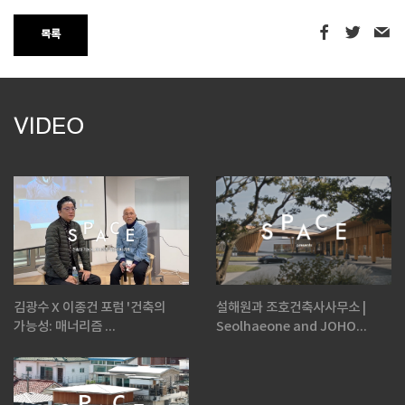
목록
VIDEO
김광수 X 이종건 포럼 '건축의
설해원과 조호건축사사무소 |
가능성: 매너리즘 ...
Seolhaeone and JOHO...