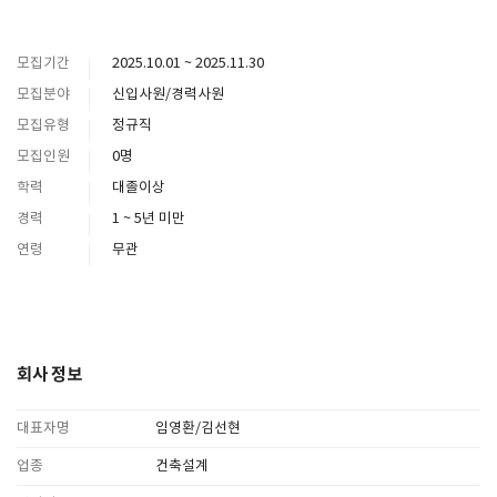
모집기간
2025.10.01 ~ 2025.11.30
모집분야
신입사원/경력사원
모집유형
정규직
모집인원
0명
학력
대졸이상
경력
1 ~ 5년 미만
연령
무관
회사 정보
대표자명
임영환/김선현
업종
건축설계