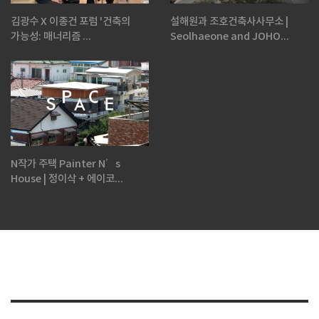
김광수 X 이종건 포럼 '건축의
설해원과 조호건축사사무소 |
가능성: 매너리즘 ...
Seolhaeone and JOHO...
N작가 주택 Painter N’s
House | 정이삭 + 에이코...