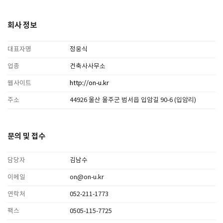
회사 정보
대표자명
정웅식
업종
건축사사무소
웹사이트
http://on-u.kr
주소
44926 울산 울주군 범서읍 입암길 90-6 (입암리)
문의 및 접수
담당자
김남수
이메일
on@on-u.kr
연락처
052-211-1773
팩스
0505-115-7725