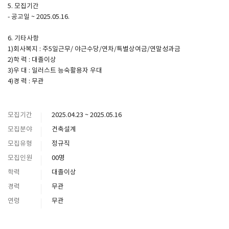
5. 모집기간
- 공고일 ~ 2025.05.16.
6. 기타사항
1)회사복지 : 주5일근무/ 야근수당/연차/특별상여금/연말성과금
2)학 력 : 대졸이상
3)우 대 : 일러스트 능숙활용자 우대
4)경 력 : 무관
모집기간
2025.04.23 ~ 2025.05.16
모집분야
건축설계
모집유형
정규직
모집인원
00명
학력
대졸이상
경력
무관
연령
무관