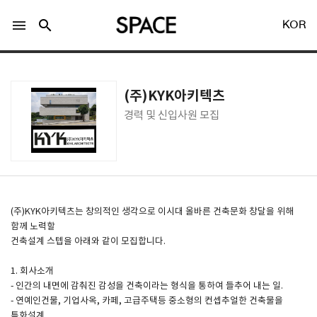
menu
search
KOR
(주)KYK아키텍츠
경력 및 신입사원 모집
LOGIN
회원가입
Facebook 로그인
(주)KYK아키텍츠는 창의적인 생각으로 이시대 올바른 건축문화 창달을 위해
함께 노력할
건축설계 스텝을 아래와 같이 모집합니다.
Twitter 로그인
1. 회사소개
- 인간의 내면에 감춰진 감성을 건축이라는 형식을 통하여 들추어 내는 일.
Naver 로그인
- 연예인건물, 기업사옥, 카페, 고급주택등 중소형의 컨셉추얼한 건축물을
특화설계.