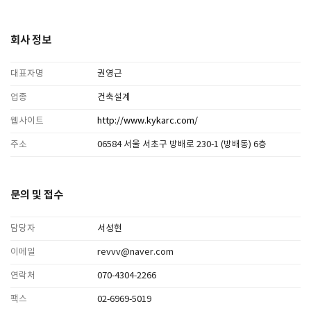
회사 정보
대표자명
권영근
업종
건축설계
웹사이트
http://www.kykarc.com/
주소
06584 서울 서초구 방배로 230-1 (방배동) 6층
문의 및 접수
담당자
서성현
이메일
revvv@naver.com
연락처
070-4304-2266
팩스
02-6969-5019