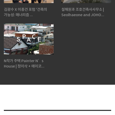
김광수 X 이종건 포럼 '건축의
설해원과 조호건축사사무소 |
가능성: 매너리즘 ...
Seolhaeone and JOHO...
N작가 주택 Painter N’s
House | 정이삭 + 에이코...