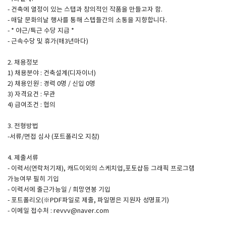
- 건축에 열정이 있는 스탭과 창의적인 작품을 만들고자 함.
- 매달 문화의날 행사를 통해 스텝들간의 소통을 지향합니다.
SPACE 소개
- * 야근/특근 수당 지급 *
- 근속수당 및 휴가(매3년마다)
공지사항
기사문의
2. 채용정보
1) 채용분야 : 건축설계(디자이너)
광고문의
2) 채용인원 : 경력 0명 / 신입 0명
Contact
3) 자격요건 : 무관
4) 급여조건 : 협의
3. 전형방법
-서류/면접 심사 (포트폴리오 지참)
4. 제출서류
- 이력서(연락처기재), 캐드이외의 스케치업,포토샵등 그래픽 프로그램
가능여부 필히 기입
- 이력서에 출근가능일 / 희망연봉 기입
- 포트폴리오(※PDF파일로 제출, 파일명은 지원자 성명표기)
- 이메일 접수처 : revvv@naver.com