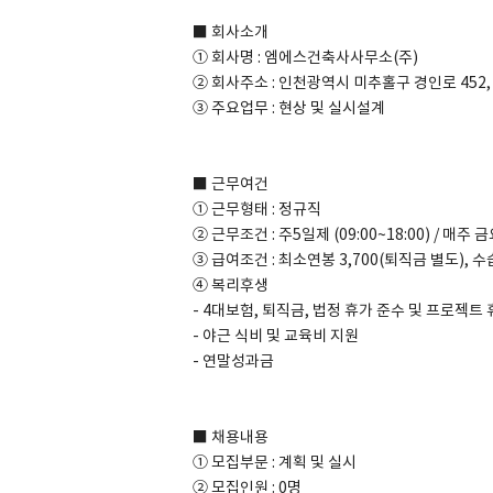
■ 회사소개
① 회사명 : 엠에스건축사사무소(주)
② 회사주소 : 인천광역시 미추홀구 경인로 452,
③ 주요업무 : 현상 및 실시설계
SPACE 소개
공지사항
■ 근무여건
기사문의
① 근무형태 : 정규직
광고문의
② 근무조건 : 주5일제 (09:00~18:00) / 매주 금
Contact
③ 급여조건 : 최소연봉 3,700(퇴직금 별도), 
④ 복리후생
- 4대보험, 퇴직금, 법정 휴가 준수 및 프로젝트
- 야근 식비 및 교육비 지원
- 연말성과금
■ 채용내용
① 모집부문 : 계획 및 실시
② 모집인원 : 0명