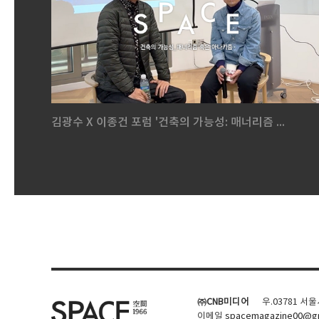
김광수 X 이종건 포럼 '건축의 가능성: 매너리즘 ...
㈜CNB미디어
우.03781 서
이메일
spacemagazine00@gm