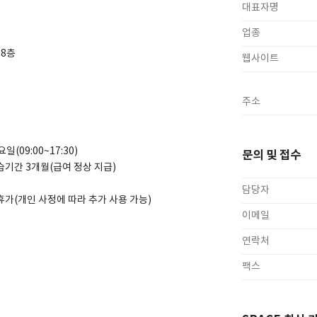
대표자명
업종
 8층
웹사이트
주소
요일(09:00~17:30)
문의 및 접수
수습기간 3개월(급여 정상 지급)
담당자
 휴가(개인 사정에 따라 추가 사용 가능)
이메일
연락처
팩스