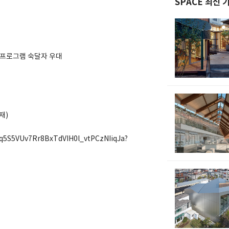
SPACE 최신 
트 프로그램 숙달자 우대
재)
/1q5S5VUv7Rr8BxTdVIH0l_vtPCzNIiqJa?