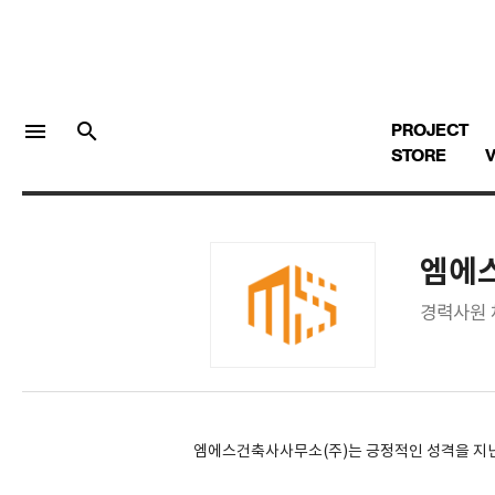
menu
search
PROJECT
STORE
V
엠에
LOGIN
회원가입
경력사원
Facebook 로그인
Twitter 로그인
엠에스건축사사무소(주)는 긍정적인 성격을 지닌
Naver 로그인