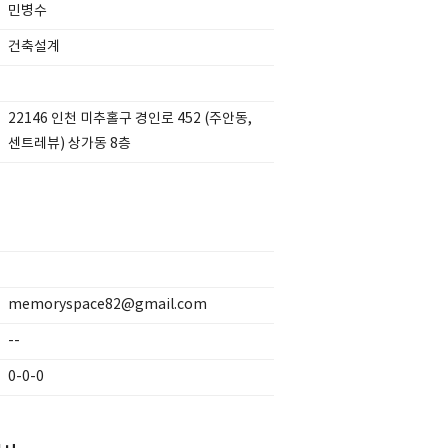
민병수
건축설계
22146 인천 미추홀구 경인로 452 (주안동,
센트레뷰) 상가동 8층
memoryspace82@gmail.com
--
0-0-0