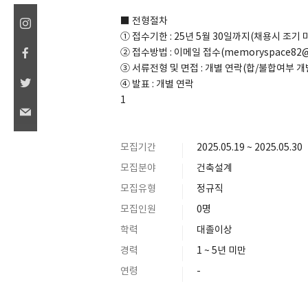
■ 전형절차
① 접수기한 : 25년 5월 30일까지(채용시 조기 
② 접수방법 : 이메일 접수(memoryspace82@
③ 서류전형 및 면접 : 개별 연락(합/불합여부 개
④ 발표 : 개별 연락
1
모집기간
2025.05.19 ~ 2025.05.30
모집분야
건축설계
모집유형
정규직
모집인원
0명
학력
대졸이상
경력
1 ~ 5년 미만
연령
-