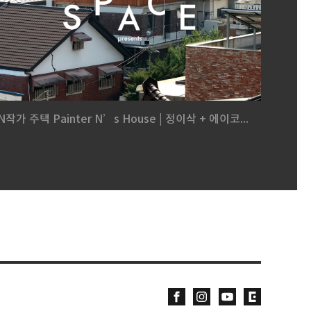
N작가 주택 Painter N’s House | 정이삭 + 에이코...