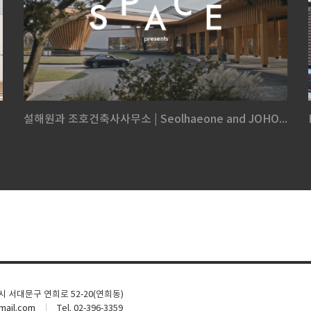
설해원과 조호건축사사무소 | Seolhaeone and JOHO...
울시 서대문구 연희로 52-20(연희동)
ail.com
Tel. 02-396-3359