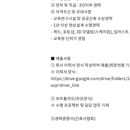
③ 연차 및 직급 : 3년이하 경력
④ 자격조건 및 우대사항
- 교육연구시설 및 공공건축 수상경력
- 1년 이상 현상설계 수행경력
- 캐드, 포토샵, 3D 모델링(스케치업), 일러스
- 교육청 인허가 경험
■ 제출서류
① 회사 이력서 양식 작성하여 제출(희망연봉 기
※ 이력서 양식 :
https://drive.google.com/drive/folders
usp=drive_link
② 포트폴리오(자유양식)
※ 수행 프로젝트 및 담당 업무 기재
③경력증명서(건축사협회)