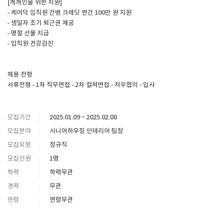
[개개인을 위한 지원]
- 케어닥 임직원 간병 크레딧 연간 100만 원 지원
- 생일자 조기 퇴근권 제공
- 명절 선물 지급
- 임직원 건강검진
채용 전형
서류전형 - 1차 직무면접 - 2차 컬쳐면접 - 처우협의 - 입사
모집기간
2025.01.09 ~ 2025.02.08
모집분야
시니어하우징 인테리어 팀장
모집유형
정규직
모집인원
1명
학력
학력무관
경력
무관
연령
연령무관