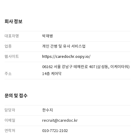
회사 정보
대표자명
박재병
업종
개인 간병 및 유사 서비스업
웹사이트
https://caredochr.oopy.io/
06162 서울 강남구 테헤란로 407 (삼성동, 이케이타워)
주소
14층 케어닥
문의 및 접수
담당자
한수지
이메일
recruit@caredoc.kr
연락처
010-7721-2102