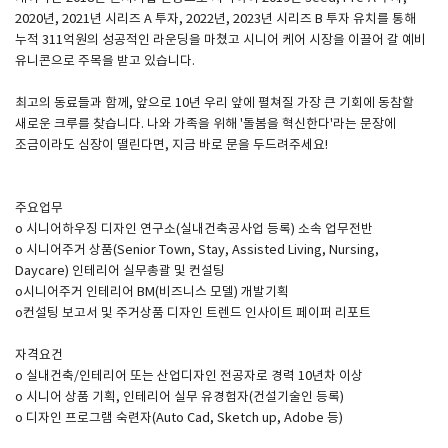
2020년, 2021년 시리즈 A 투자, 2022년, 2023년 시리즈 B 투자 유치를 통해
누적 311억원의 성공적인 라운딩을 마쳤고 시니어 케어 시장을 이끌어 갈 예비
SPACE 소개
유니콘으로 주목을 받고 있습니다.
공지사항
최고의 동료들과 함께, 앞으로 10년 우리 앞에 펼쳐질 가장 큰 기회에 동참할
기사문의
새로운 크루를 찾습니다. 나와 가족을 위해 '돌봄을 혁신한다'라는 문장에
조금이라도 심장이 떨린다면, 지금 바로 문을 두드려주세요!
광고문의
Contact
주요업무
o 시니어하우징 디자인 연구소(실내건축공사업 등록) 소속 업무전반
o 시니어주거 상품(Senior Town, Stay, Assisted Living, Nursing,
Daycare) 인테리어 실무총괄 및 컨설팅
o시니어주거 인테리어 BM(비즈니스 모델) 개발기획
o컨설팅 보고서 및 주거상품 디자인 트렌드 인사이트 페이퍼 리포트
자격요건
o 실내건축/인테리어 또는 산업디자인 전공자로 경력 10년차 이상
o 시니어 상품 기획, 인테리어 실무 유경험자(건설기술인 등록)
o 디자인 프로그램 숙련자(Auto Cad, Sketch up, Adobe 등)