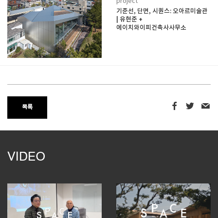
project
기준선, 단면, 시퀀스: 오아르미술관
| 유현준 +
에이치와이피건축사사무소
목록
VIDEO