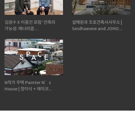
김광수 X 이종건 포럼 '건축의
설해원과 조호건축사사무소 |
가능성: 매너리즘 ...
Seolhaeone and JOHO...
N작가 주택 Painter N’s
House | 정이삭 + 에이코...