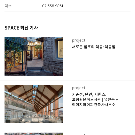
팩스
02-558-9861
SPACE 최신 기사
project
새로운 참조의 색동: 색동집
project
기준선, 단면, 시퀀스:
고창황윤석도서관 | 유현준 +
에이치와이피건축사사무소